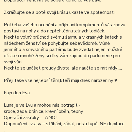
Doporučuji věnovat se sobě a tomu co vás baví.
Zkrášlujte se a poté svoji krásu ukažte ve společnosti.
Potřeba vašeho ocenění a příjímaní komplimentů vás znovu
postaví na nohy a do nepřehlédnutelných lodiček.
Nechte volný průchod svému šarmu a v krásných šatech s
nádechem ženství se pohybujte sebevědomě. Vůně
jemného a smyslného parfému bude zvedat nejen mužské
oči,ale i mnohé ženy si díky vám zajdou do parfumerie pro
svoji vůni.
Nechte se unášet proudy života, ale naučte se mít rády ....
Přeji také vše nejlepší těm,kteří mají dnes narozeniny
♥
Fajn den Eva.
Luna je ve Lvu a mohou nás potrápit -
srdce, záda, bránice, krevní oběh, tepny
Operační zákroky .... ANO !
Doporučení : vlasy – stříhání, zábal, odstr.lupů, NE depilace
.