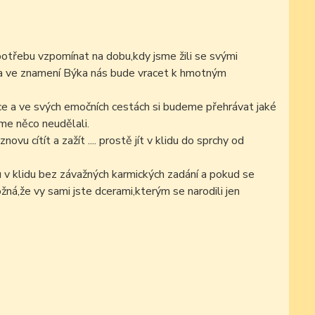
otřebu vzpomínat na dobu,kdy jsme žili se svými
Luna ve znamení Býka nás bude vracet k hmotným
ce a ve svých emočních cestách si budeme přehrávat jaké
sme něco neudělali.
u cítít a zažít .... prostě jít v klidu do sprchy od
u v klidu bez závažných karmických zadání a pokud se
žná,že vy sami jste dcerami,kterým se narodili jen