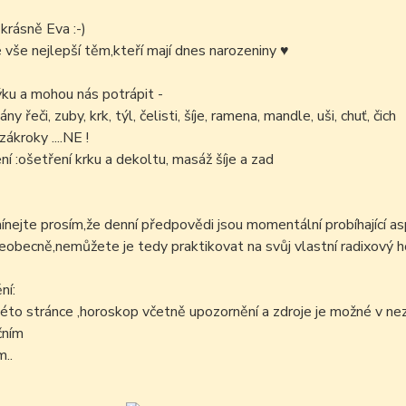
krásně Eva :-)
é vše nejlepší těm,kteří mají dnes narozeniny ♥
ku a mohou nás potrápit -
ány řeči, zuby, krk, týl, čelisti, šíje, ramena, mandle, uši, chuť, čich
ákroky ....NE !
í :ošetření krku a dekoltu, masáž šíje a zad
ejte prosím,že denní předpovědi jsou momentální probíhající as
šeobecně,nemůžete je tedy praktikovat na svůj vlastní radixový h
ní:
éto stránce ,horoskop včetně upozornění a zdroje je možné v n
čním
..