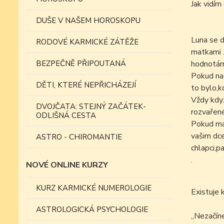
Jak vidí
DUŠE V NAŠEM HOROSKOPU
Luna se d
RODOVÉ KARMICKÉ ZÁTĚŽE
matkami .
BEZPEČNĚ PŘIPOUTANÁ
hodnotám
Pokud naš
DĚTI, KTERÉ NEPŘICHÁZEJÍ
to bylo,k
Vždy když
DVOJČATA: STEJNÝ ZAČÁTEK-
rozvařené
ODLIŠNÁ CESTA
Pokud mát
vašim dce
ASTRO - CHIROMANTIE
chlapci,pa
.
NOVÉ ONLINE KURZY
KURZ KARMICKÉ NUMEROLOGIE
Existuje 
ASTROLOGICKÁ PSYCHOLOGIE
„
Nezačíne