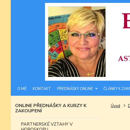
O MĚ
KONTAKT
PŘEDNÁŠKY ONLINE
ČLÁNKY K ZAM
ONLINE PŘEDNÁŠKY A KURZY K
Úvod
ZAKOUPENÍ
PARTNERSKÉ VZTAHY V
HOROSKOPU