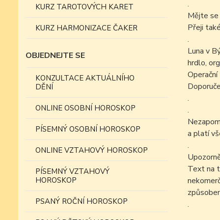
.
KURZ TAROTOVÝCH KARET
Mějte se 
Přeji tak
KURZ HARMONIZACE ČAKER
.
Luna v Bý
OBJEDNEJTE SE
hrdlo, org
Operační z
KONZULTACE AKTUÁLNÍHO
Doporučen
DĚNÍ
.
ONLINE OSOBNÍ HOROSKOP
.
Nezapomín
PÍSEMNÝ OSOBNÍ HOROSKOP
a platí v
.
ONLINE VZTAHOVÝ HOROSKOP
Upozorně
Text na t
PÍSEMNÝ VZTAHOVÝ
HOROSKOP
nekomer
způsobem
PSANÝ ROČNÍ HOROSKOP
.