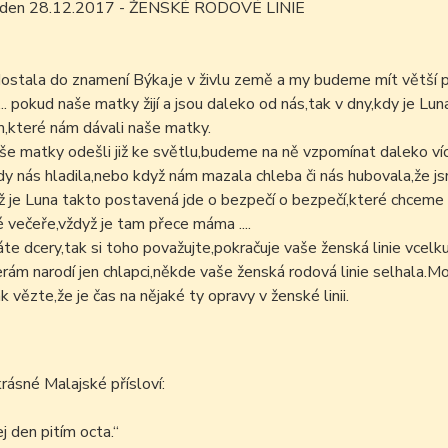
m den 28.12.2017 - ŽENSKÉ RODOVÉ LINIE
ostala do znamení Býka,je v živlu země a my budeme mít větší p
.. pokud naše matky žijí a jsou daleko od nás,tak v dny,kdy je 
,které nám dávali naše matky.
e matky odešli již ke světlu,budeme na ně vzpomínat daleko ví
dy nás hladila,nebo když nám mazala chleba či nás hubovala,že j
 je Luna takto postavená jde o bezpečí o bezpečí,které chceme znov
 večeře,vždyž je tam přece máma ....
e dcery,tak si toho považujte,pokračuje vaše ženská linie vcelk
rám narodí jen chlapci,někde vaše ženská rodová linie selhala.Mo
k vězte,že je čas na nějaké ty opravy v ženské linii.
krásné Malajské přísloví:
j den pitím octa.
“