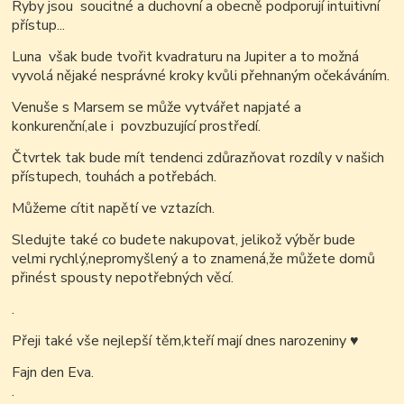
Ryby jsou soucitné a duchovní a obecně podporují intuitivní
přístup...
Luna však bude tvořit kvadraturu na Jupiter a to možná
vyvolá nějaké nesprávné kroky kvůli přehnaným očekáváním.
Venuše s Marsem se může vytvářet napjaté a
konkurenční,ale i povzbuzující prostředí.
Čtvrtek tak bude mít tendenci zdůrazňovat rozdíly v našich
přístupech, touhách a potřebách.
Můžeme cítit napětí ve vztazích.
Sledujte také co budete nakupovat, jelikož výběr bude
velmi rychlý,nepromyšlený a to znamená,že můžete domů
přinést spousty nepotřebných věcí.
.
Přeji také vše nejlepší těm,kteří mají dnes narozeniny
♥
Fajn den Eva.
.