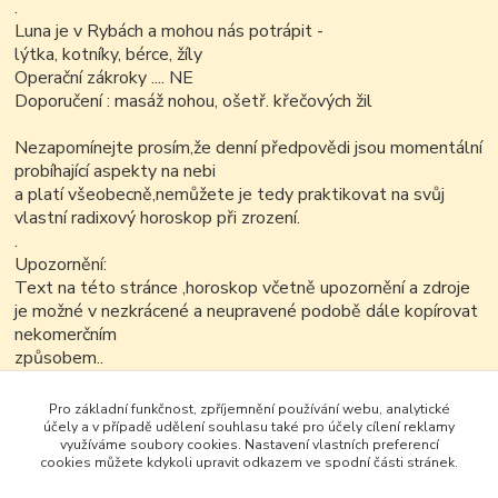
.
Luna je v Rybách a mohou nás potrápit -
lýtka, kotníky, bérce, žíly
Operační zákroky .... NE
Doporučení : masáž nohou, ošetř. křečových žil
Nezapomínejte prosím,že denní předpovědi jsou momentální
probíhající aspekty na nebi
a platí všeobecně,nemůžete je tedy praktikovat na svůj
vlastní radixový horoskop při zrození.
.
Upozornění:
Text na této stránce ,horoskop včetně upozornění a zdroje
je možné v nezkrácené a neupravené podobě dále kopírovat
nekomerčním
způsobem..
Pro základní funkčnost, zpříjemnění používání webu, analytické
účely a v případě udělení souhlasu také pro účely cílení reklamy
využíváme soubory cookies. Nastavení vlastních preferencí
cookies můžete kdykoli upravit odkazem ve spodní části stránek.