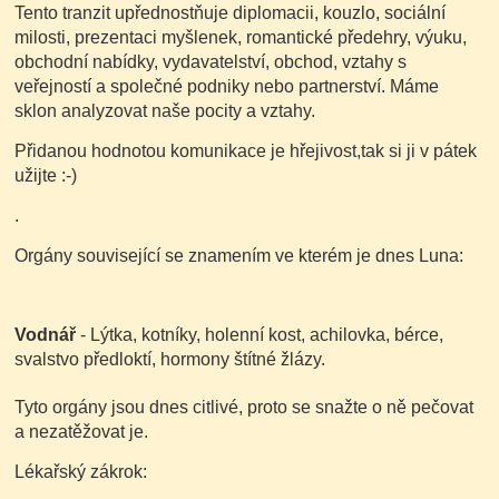
Tento tranzit upřednostňuje diplomacii, kouzlo, sociální
milosti, prezentaci myšlenek, romantické předehry, výuku,
obchodní nabídky, vydavatelství, obchod, vztahy s
veřejností a společné podniky nebo partnerství. Máme
sklon analyzovat naše pocity a vztahy.
Přidanou hodnotou komunikace je hřejivost,tak si ji v pátek
užijte :-)
.
Orgány související se znamením ve kterém je dnes Luna:
Vodnář
- Lýtka, kotníky, holenní kost, achilovka, bérce,
svalstvo předloktí, hormony štítné žlázy.
Tyto orgány jsou dnes citlivé, proto se snažte o ně pečovat
a nezatěžovat je.
Lékařský zákrok: