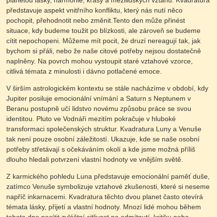
planetou lásky, harmonie, krásy a mezilidských vztahů. Kvadratura
představuje aspekt vnitřního konfliktu, který nás nutí něco
pochopit, přehodnotit nebo změnit.
Tento den může přinést
situace, kdy budeme toužit po blízkosti, ale zároveň se budeme
cítit nepochopeni. Můžeme mít pocit, že druzí nereagují tak, jak
bychom si přáli, nebo že naše citové potřeby nejsou dostatečně
naplněny. Na povrch mohou vystoupit staré vztahové vzorce,
citlivá témata z minulosti i dávno potlačené emoce.
V širším astrologickém kontextu se stále nacházíme v období, kdy
Jupiter posiluje emocionální vnímání a Saturn s Neptunem v
Beranu postupně učí lidstvo novému způsobu práce se svou
identitou. Pluto ve Vodnáři mezitím pokračuje v hluboké
transformaci společenských struktur. Kvadratura Luny a Venuše
tak není pouze osobní záležitostí. Ukazuje, kde se naše osobní
potřeby střetávají s očekáváním okolí a kde jsme možná příliš
dlouho hledali potvrzení vlastní hodnoty ve vnějším světě.
Z karmického pohledu Luna představuje emocionální paměť duše,
zatímco Venuše symbolizuje vztahové zkušenosti, které si neseme
napříč inkarnacemi. Kvadratura těchto dvou planet často otevírá
témata lásky, přijetí a vlastní hodnoty.
Mnozí lidé mohou během