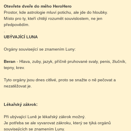
Otevřete dveře do mého HeroHero
Prostor, kde astrologie mluví potichu, ale jde do hloubky.
Místo pro ty, kteří chtějí rozumět souvislostem, ne jen
předpovědím.
.
UBÝVAJÍCÍ LUNA
Orgány související se znamením Luny:
Beran
- Hlava, zuby, jazyk, příčně pruhované svaly, penis, žlučník,
tepny, krev.
Tyto orgány jsou dnes citlivé, proto se snažte o ně pečovat a
nezatěžovat je.
Lékařský zákrok:
Při ubývající Luně je lékařský zákrok možný.
Je potřeba se ale vyvarovat zákroku, který se týká orgánů
souvisejících se znamením Luny.