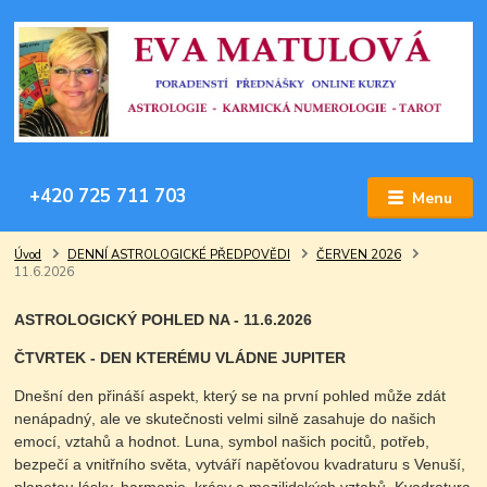
+420 725 711 703
Menu
Úvod
DENNÍ ASTROLOGICKÉ PŘEDPOVĚDI
ČERVEN 2026
11.6.2026
ASTROLOGICKÝ POHLED NA - 11.6.2026
ČTVRTEK - DEN KTERÉMU VLÁDNE JUPITER
Dnešní den přináší aspekt, který se na první pohled může zdát
nenápadný, ale ve skutečnosti velmi silně zasahuje do našich
emocí, vztahů a hodnot. Luna, symbol našich pocitů, potřeb,
bezpečí a vnitřního světa, vytváří napěťovou kvadraturu s Venuší,