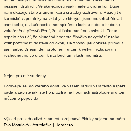
tohoto dne pocítit zvláštní citlivost na odmítnutí, kritiku nebo
nezájem druhých. Ve skutečnosti však nejde o druhé lidi. Duše
nám ukazuje staré zranění, která si žádají uzdravení.
Může jít o
karmické vzpomínky na vztahy, ve kterých jsme museli obětovat
sami sebe, o zkušenosti s nenaplněnou láskou nebo o hluboko
zakořeněné přesvědčení, že si lásku musíme zasloužit. Tento
aspekt nás učí, že skutečná hodnota člověka nevychází z toho,
kolik pozornosti dostává od okolí, ale z toho, jak dokáže přijmout
sám sebe.
Dnešní den proto není určen k velkým vztahovým
rozhodnutím. Je určen k naslouchání vlastnímu nitru.
.
Nejen pro mé studenty:
Podívejte se, do kterého domu ve vašem radixu vám tento aspekt
padá a zapište jak jste ho prožili a na hodinách astrologie si o tom
můžeme popovídat.
.
Výklad pro jednotlivá znamení a zajímavé články najdete na mém:
Eva Matulová - Astroložka | Herohero