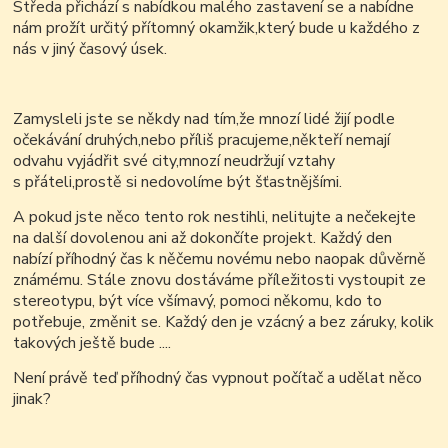
Středa přichází s nabídkou malého zastavení se a nabídne
nám prožít určitý přítomný okamžik,který bude u každého z
nás v jiný časový úsek.
Zamysleli jste se někdy nad tím,že mnozí lidé žijí podle
očekávání druhých,nebo
příliš pracujeme,někteří
nemají
odvahu vyjádřit své city,mnozí
neudržují vztahy
s přáteli,prostě si
nedovolíme být šťastnějšími.
A pokud jste něco tento rok nestihli, nelitujte a nečekejte
na další dovolenou ani až dokončíte projekt. Každý den
nabízí příhodný čas k něčemu novému nebo naopak důvěrně
známému. Stále znovu dostáváme příležitosti vystoupit ze
stereotypu, být více všímavý, pomoci někomu, kdo to
potřebuje, změnit se. Každý den je vzácný a bez záruky, kolik
takových ještě bude ....
Není právě teď příhodný čas vypnout počítač a udělat něco
jinak?