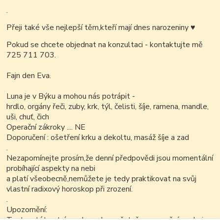
.
Přeji také vše nejlepší těm,kteří mají dnes narozeniny
♥
Pokud se chcete objednat na konzultaci - kontaktujte mě
725 711 703.
Fajn den Eva.
Luna je v Býku a mohou nás potrápit -
hrdlo, orgány řeči, zuby, krk, týl, čelisti, šíje, ramena, mandle,
uši, chuť, čich
Operační zákroky .... NE
Doporučení : ošetření krku a dekoltu, masáž šíje a zad
.
Nezapomínejte prosím,že denní předpovědi jsou momentální
probíhající aspekty na nebi
a platí všeobecně,nemůžete je tedy praktikovat na svůj
vlastní radixový horoskop při zrození.
.
Upozornění: