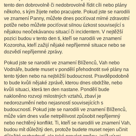
tento den dobrovolně či nedobrovolně řídit cíli nebo plány
někoho, s kým žijete nebo pracujete. Pokud jste se narodili
ve znamení Panny, můžete dnes pociťovat mírné zdravotní
potíže nebo můžete pociťovat silnou úzkost související s
nějakou neočekávanou situací či incidentem. V nejtěžší
pozici budou v tento den ti, kteří se narodili ve znamení
Kozoroha, kteří zažijí nějaké nepříjemné situace nebo se
dozvědí nepříjemné zprávy.
Pokud jste se narodili ve znamení Blíženců, Vah nebo
Vodnáře, budete muset v pondělí přehodnotit své plány na
tento týden nebo na nejbližší budoucnost. Pravděpodobně
to bude kvůli nějaké zprávě, kterou dnes obdržíte, nebo
kvůli situaci, která ten den nastane. Pondělí bude
nakloněno rozvoji milostných vztahů, zbaví je
nedorozumění nebo nejasností souvisejících s
budoucností. Pokud jste se narodili ve znamení Blíženců,
může vám dnes vaše netrpělivost způsobit nepříjemný
nebo nechtěný konflikt. Ti, kteří se narodili ve znamení Vah,
budou mít důležitý den, protože budete muset nejen učinit