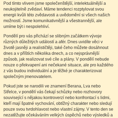
Pod tímto vlivem jsme společenštější, intelektuálnější a
neukojitelně zvědaví. Máme tendenci rozptylovat svou
energii kvůli této zvědavosti a uvědomění si všech našich
možností. Jsme komunikativnější a všestrannější, ale
umíme být i nespolehliví.
Pondělí pro vás přichází se slibným začátkem vývoje
různých důležitých událostí a afér. Dnes uvidíte věci v
životě jasněji a realističtěji, také čeho můžete dosáhnout
dnes a v příštích několika dnech, a co nejsprávnější
způsob, jak realizovat své cíle a plány. V pondělí nebude
nouze o překvapení ani nečekané situace, ale pro každého
z vás budou individuální a je těžké je charakterizovat
společným jmenovatelem.
Pokud jste se narodili ve znamení Berana, Lva nebo
Střelce, v pondělí vás čekají schůzky nebo rozhovory
související s nějakou kontroverzí nebo konfrontací s lidmi,
kteří mají špatné vychování, obtížný charakter nebo sledují
pouze svou tvrdohlavost nebo vlastní zájmy. V tento den se
nezatěžujte očekáváním velkých úspěchů nebo výsledků a