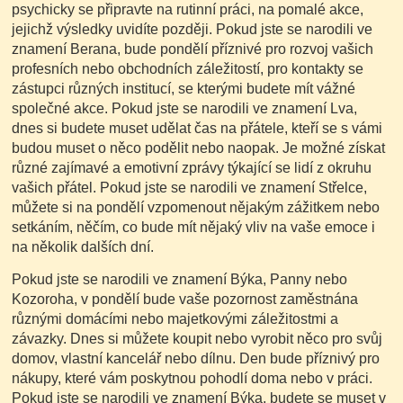
psychicky se připravte na rutinní práci, na pomalé akce,
jejichž výsledky uvidíte později. Pokud jste se narodili ve
znamení Berana, bude pondělí příznivé pro rozvoj vašich
profesních nebo obchodních záležitostí, pro kontakty se
zástupci různých institucí, se kterými budete mít vážné
společné akce. Pokud jste se narodili ve znamení Lva,
dnes si budete muset udělat čas na přátele, kteří se s vámi
budou muset o něco podělit nebo naopak. Je možné získat
různé zajímavé a emotivní zprávy týkající se lidí z okruhu
vašich přátel. Pokud jste se narodili ve znamení Střelce,
můžete si na pondělí vzpomenout nějakým zážitkem nebo
setkáním, něčím, co bude mít nějaký vliv na vaše emoce i
na několik dalších dní.
Pokud jste se narodili ve znamení Býka, Panny nebo
Kozoroha, v pondělí bude vaše pozornost zaměstnána
různými domácími nebo majetkovými záležitostmi a
závazky. Dnes si můžete koupit nebo vyrobit něco pro svůj
domov, vlastní kancelář nebo dílnu. Den bude příznivý pro
nákupy, které vám poskytnou pohodlí doma nebo v práci.
Pokud jste se narodili ve znamení Býka, budete se muset v