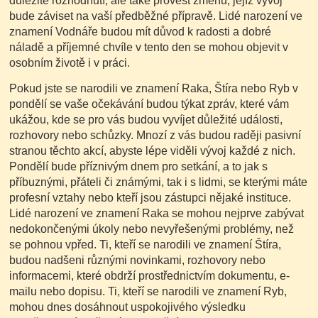
důležité rozhodnutí, ale také provést změnu, jejíž vývoj
bude záviset na vaší předběžné přípravě. Lidé narození ve
znamení Vodnáře budou mít důvod k radosti a dobré
náladě a příjemné chvíle v tento den se mohou objevit v
osobním životě i v práci.
Pokud jste se narodili ve znamení Raka, Štíra nebo Ryb v
pondělí se vaše očekávání budou týkat zpráv, které vám
ukážou, kde se pro vás budou vyvíjet důležité události,
rozhovory nebo schůzky. Mnozí z vás budou raději pasivní
stranou těchto akcí, abyste lépe viděli vývoj každé z nich.
Pondělí bude příznivým dnem pro setkání, a to jak s
příbuznými, přáteli či známými, tak i s lidmi, se kterými máte
profesní vztahy nebo kteří jsou zástupci nějaké instituce.
Lidé narození ve znamení Raka se mohou nejprve zabývat
nedokončenými úkoly nebo nevyřešenými problémy, než
se pohnou vpřed. Ti, kteří se narodili ve znamení Štíra,
budou nadšeni různými novinkami, rozhovory nebo
informacemi, které obdrží prostřednictvím dokumentu, e-
mailu nebo dopisu. Ti, kteří se narodili ve znamení Ryb,
mohou dnes dosáhnout uspokojivého výsledku