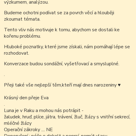
výzkumem, analýzou.
Budeme ochotni podívat se za povrch věcí a hlouběji
zkoumat témata.
Tento vliv nás motivuje k tomu, abychom se dostali ke
kořenu problému.
Hluboké poznatky, které jsme získali, nám pomáhají lépe se
rozhodovat.
Konverzace budou sondážní, vyšetřovací a smysluplné.
.
Přeji také vše nejlepší těm,kteří mají dnes narozeniny
♥
Krásný den přeje Eva
.
Luna je v Raku a mohou nás potrápit -
žaludek, hruď, plíce, játra, trávení, žluč, žlázy s vnitřní sekrecí,
mléčné žlázy
Operační zákroky .... NE