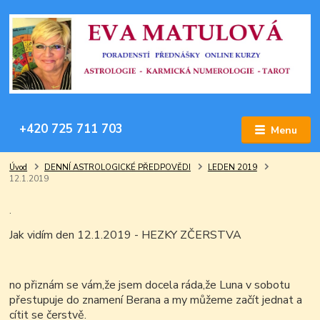
+420 725 711 703
Menu
Úvod
DENNÍ ASTROLOGICKÉ PŘEDPOVĚDI
LEDEN 2019
12.1.2019
.
Jak vidím den 12.1.2019 - HEZKY ZČERSTVA
no přiznám se vám,že jsem docela ráda,že Luna v sobotu
přestupuje do znamení Berana a my můžeme začít jednat a
cítit se čerstvě.