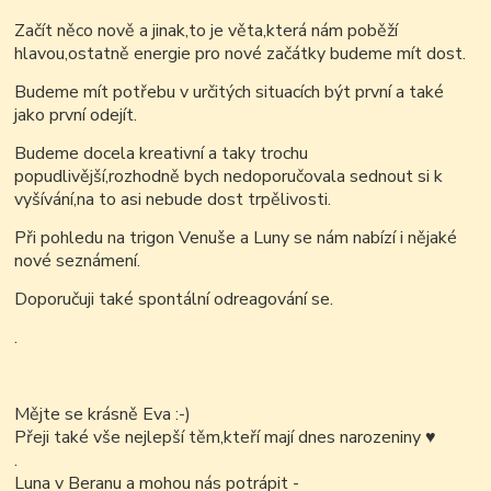
Začít něco nově a jinak,to je věta,která nám poběží
hlavou,ostatně energie pro nové začátky budeme mít dost.
Budeme mít potřebu v určitých situacích být první a také
jako první odejít.
Budeme docela kreativní a taky trochu
popudlivější,rozhodně bych nedoporučovala sednout si k
vyšívání,na to asi nebude dost trpělivosti.
Při pohledu na trigon Venuše a Luny se nám nabízí i nějaké
nové seznámení.
Doporučuji také spontální odreagování se.
.
Mějte se krásně Eva :-)
Přeji také vše nejlepší těm,kteří mají dnes narozeniny ♥
.
Luna v Beranu a mohou nás potrápit -