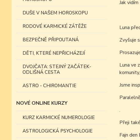
Jak vidí
DUŠE V NAŠEM HOROSKOPU
RODOVÉ KARMICKÉ ZÁTĚŽE
Luna pře
BEZPEČNĚ PŘIPOUTANÁ
Zvyšuje s
Prosazuje
DĚTI, KTERÉ NEPŘICHÁZEJÍ
Luna ve z
DVOJČATA: STEJNÝ ZAČÁTEK-
ODLIŠNÁ CESTA
komunity, 
Jsme insp
ASTRO - CHIROMANTIE
Paralelně
NOVÉ ONLINE KURZY
.
KURZ KARMICKÉ NUMEROLOGIE
Přeji tak
ASTROLOGICKÁ PSYCHOLOGIE
Fajn den 