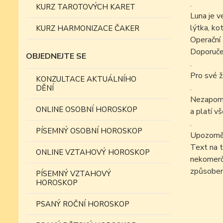
.
KURZ TAROTOVÝCH KARET
Luna je v
lýtka, kot
KURZ HARMONIZACE ČAKER
Operační 
Doporučen
OBJEDNEJTE SE
.
Pro své ž
KONZULTACE AKTUÁLNÍHO
.
DĚNÍ
Nezapomín
ONLINE OSOBNÍ HOROSKOP
a platí v
.
PÍSEMNÝ OSOBNÍ HOROSKOP
Upozorně
Text na t
ONLINE VZTAHOVÝ HOROSKOP
nekomer
způsobem
PÍSEMNÝ VZTAHOVÝ
HOROSKOP
PSANÝ ROČNÍ HOROSKOP