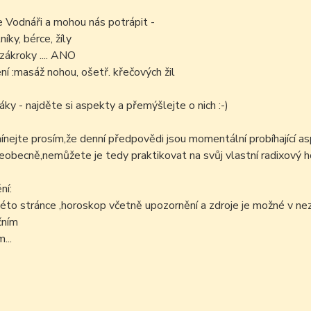
e Vodnáři a mohou nás potrápit -
níky, bérce, žíly
zákroky .... ANO
í :masáž nohou, ošetř. křečových žil
áky - najděte si aspekty a přemýšlejte o nich :-)
ejte prosím,že denní předpovědi jsou momentální probíhající as
šeobecně,nemůžete je tedy praktikovat na svůj vlastní radixový h
ní:
éto stránce ,horoskop včetně upozornění a zdroje je možné v n
čním
...