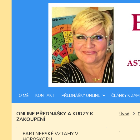
O MĚ
KONTAKT
PŘEDNÁŠKY ONLINE
ČLÁNKY K ZAM
ONLINE PŘEDNÁŠKY A KURZY K
Úvod
ZAKOUPENÍ
.
PARTNERSKÉ VZTAHY V
HOROSKOPU