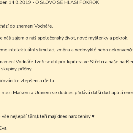
m den 14.8.2019 - O SLOVO SE HLÁSÍ POKROK
chází do znamení Vodnáře.
e náš zájem o náš společenský život, nové myšlenky a pokrok.
me intelektuální stimulaci, změnu a neobvyklé nebo nekonvenční
namení Vodnáře tvoří sextil pro Jupitera ve Střelci a naše nadše
skupiny, příčiny.
irováni ke zlepšení a růstu.
 mezi Marsem a Uranem se dodnes přidává další duchaplná energ
é vše nejlepší těm,kteří mají dnes narozeniny
♥
Eva.