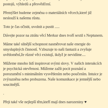
postojů, výhledů a přesvědčení.
Přemýšlet budeme zejména o materiálních věcech,které již
neslouží k našemu růstu.
Toto je čas očistit, uvolnit a pustit .....
Dávejte pozor na ztrátu věcí Merkur dnes tvoří sextil s Neptunem.
Máme také silnější schopnost nasměrovat naše energie do
smysluplných činností. Vzbuzuje to naši fantazii a zvyšuje
uvědomění,že různé věci existují, ikdyž je nevidíme....
Můžeme mnoho lidí inspirovat svými slovy. V našich interakcích
je psychická otevřenost. Můžeme zažít pocit poznání a
porozumění s minimálním vysvětlením nebo poučením. Intuice je
zvýrazněna nebo probuzena. Naše komunikace je jemnější nebo
soucitnější.
.
Přeji také vše nejlepší těm,kteří mají dnes narozeniny
♥
.