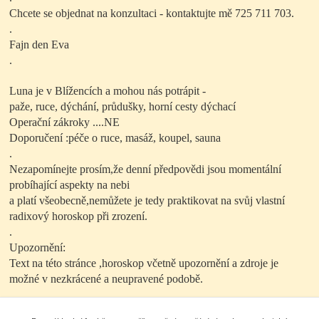
Chcete se objednat na konzultaci - kontaktujte mě 725 711 703.
.
Fajn den Eva
.
Luna je v Blížencích a mohou nás potrápit -
paže, ruce, dýchání, průdušky, horní cesty dýchací
Operační zákroky ....NE
Doporučení :péče o ruce, masáž, koupel, sauna
.
Nezapomínejte prosím,že denní předpovědi jsou momentální
probíhající aspekty na nebi
a platí všeobecně,nemůžete je tedy praktikovat na svůj vlastní
radixový horoskop při zrození.
.
Upozornění:
Text na této stránce ,horoskop včetně upozornění a zdroje je
možné v nezkrácené a neupravené podobě.