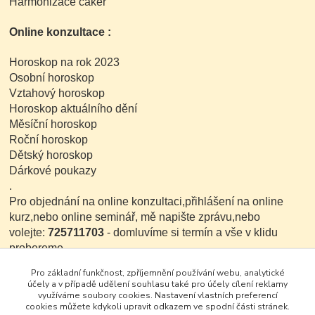
Harmonizace čaker
Online konzultace :
Horoskop na rok 2023
Osobní horoskop
Vztahový horoskop
Horoskop aktuálního dění
Měsíční horoskop
Roční horoskop
Dětský horoskop
Dárkové poukazy
.
Pro objednání na online konzultaci,přihlášení na online
kurz,nebo online seminář, mě napište zprávu,nebo
volejte:
725711703
- domluvíme si termín a vše v klidu
probereme.
Nebo mě napište email:
Matulova.Eva@email.cz
Pro základní funkčnost, zpříjemnění používání webu, analytické
Také si projděte moje webové stránky,věřím,že na nich
účely a v případě udělení souhlasu také pro účely cílení reklamy
najdete co potřebujete:
www.evamatulova.cz
využíváme soubory cookies. Nastavení vlastních preferencí
cookies můžete kdykoli upravit odkazem ve spodní části stránek.