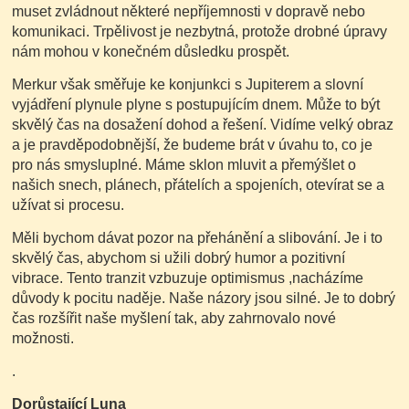
muset zvládnout některé nepříjemnosti v dopravě nebo
komunikaci. Trpělivost je nezbytná, protože drobné úpravy
nám mohou v konečném důsledku prospět.
Merkur však směřuje ke konjunkci s Jupiterem a slovní
vyjádření plynule plyne s postupujícím dnem. Může to být
skvělý čas na dosažení dohod a řešení. Vidíme velký obraz
a je pravděpodobnější, že budeme brát v úvahu to, co je
pro nás smysluplné. Máme sklon mluvit a přemýšlet o
našich snech, plánech, přátelích a spojeních, otevírat se a
užívat si procesu.
Měli bychom dávat pozor na přehánění a slibování. Je i to
skvělý čas, abychom si užili dobrý humor a pozitivní
vibrace. Tento tranzit vzbuzuje optimismus ,nacházíme
důvody k pocitu naděje. Naše názory jsou silné. Je to dobrý
čas rozšířit naše myšlení tak, aby zahrnovalo nové
možnosti.
.
Dorůstající Luna