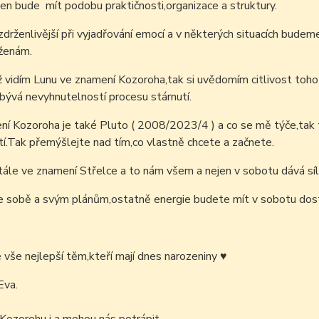
en bude mít podobu praktičnosti,organizace a struktury.
rženlivější při vyjadřování emocí a v některých situacích budem
 ženám.
 vidím Lunu ve znamení Kozoroha,tak si uvědomím citlivost toho
bývá nevyhnutelností procesu stárnutí.
í Kozoroha je také Pluto ( 2008/2023/4 ) a co se mě týče,tak 
í.Tak přemýšlejte nad tím,co vlastně chcete a začnete.
tále ve znamení Střelce a to nám všem a nejen v sobotu dává sílu
e sobě a svým plánům,ostatně energie budete mít v sobotu dost
é vše nejlepší těm,kteří mají dnes narozeniny
♥
Eva.