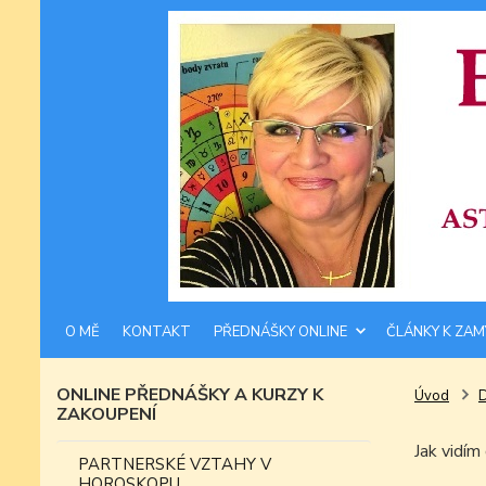
O MĚ
KONTAKT
PŘEDNÁŠKY ONLINE
ČLÁNKY K ZAM
ONLINE PŘEDNÁŠKY A KURZY K
Úvod
ZAKOUPENÍ
Jak vidí
PARTNERSKÉ VZTAHY V
HOROSKOPU