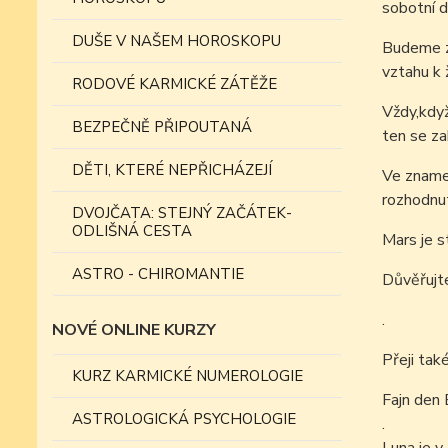
sobotní d
DUŠE V NAŠEM HOROSKOPU
Budeme zd
vztahu k
RODOVÉ KARMICKÉ ZÁTĚŽE
Vždy,když
BEZPEČNĚ PŘIPOUTANÁ
ten se za
DĚTI, KTERÉ NEPŘICHÁZEJÍ
Ve znamen
rozhodnut
DVOJČATA: STEJNÝ ZAČÁTEK-
ODLIŠNÁ CESTA
Mars je s
ASTRO - CHIROMANTIE
Důvěřujt
.
NOVÉ ONLINE KURZY
Přeji tak
KURZ KARMICKÉ NUMEROLOGIE
Fajn den 
ASTROLOGICKÁ PSYCHOLOGIE
.