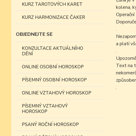
Luna je v
KURZ TAROTOVÝCH KARET
kolena, k
Operační 
KURZ HARMONIZACE ČAKER
Doporučen
.
OBJEDNEJTE SE
Nezapomín
a platí v
KONZULTACE AKTUÁLNÍHO
.
DĚNÍ
Upozorně
Text na t
ONLINE OSOBNÍ HOROSKOP
nekomer
PÍSEMNÝ OSOBNÍ HOROSKOP
způsobem
.
ONLINE VZTAHOVÝ HOROSKOP
PÍSEMNÝ VZTAHOVÝ
HOROSKOP
PSANÝ ROČNÍ HOROSKOP