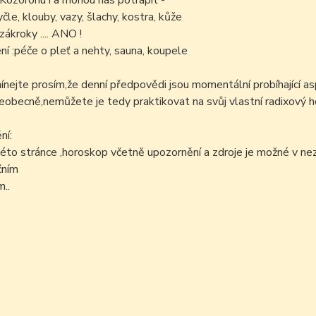
 Kozorohu i a mohou nás potrápit -
yčle, klouby, vazy, šlachy, kostra, kůže
zákroky .... ANO !
í :péče o pleť a nehty, sauna, koupele
ejte prosím,že denní předpovědi jsou momentální probíhající as
šeobecně,nemůžete je tedy praktikovat na svůj vlastní radixový h
ní:
éto stránce ,horoskop včetně upozornění a zdroje je možné v n
čním
..