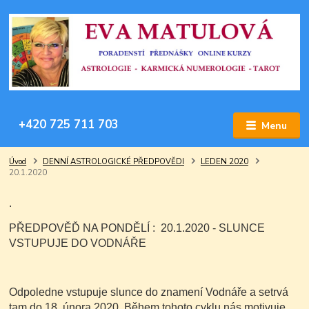
+420 725 711 703
Menu
Úvod
DENNÍ ASTROLOGICKÉ PŘEDPOVĚDI
LEDEN 2020
20.1.2020
.
PŘEDPOVĚĎ NA PONDĚLÍ : 20.1.2020 - SLUNCE
VSTUPUJE DO VODNÁŘE
Odpoledne vstupuje slunce do znamení Vodnáře a setrvá
tam do 18. února 2020.
Během tohoto cyklu nás motivuje