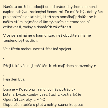
Narůstá potřeba odpojit se od práce, abychom se mohli
naplno zabývat rodinnými činnostmi. To může být dobrý čas
pro spojení s ostatními, kteří nám pomáhají přiblížit se k
našim cílům, zejména cílům týkajícím se emocionální
celistvosti, rodiny a domácích záležitostí.
Více se zajímáme o harmonizaci než obvykle a máme
tendenci být vstřícní.
Ve středu mohou nastat šťastná spojení.
.
Přeji také vše nejlepší těm,kteří mají dnes narozeniny
♥
.
Fajn den Eva.
.
Luna je v Kozorohu i a mohou nás potrápit -
kolena, kyčle, klouby, vazy, šlachy, kostra, kůže
Operační zákroky .... ANO
Doporučení :péče o pleť a nehty, sauna, koupele