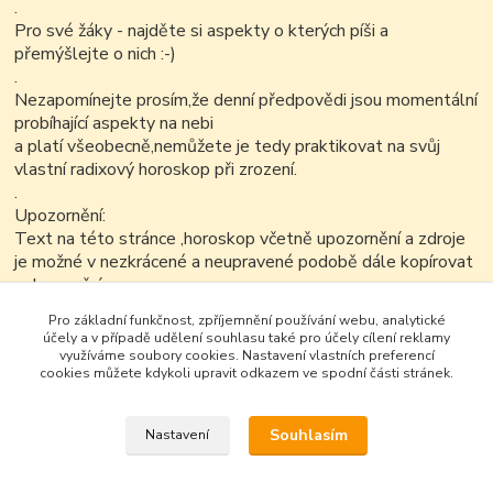
.
Pro své žáky - najděte si aspekty o kterých píši a
přemýšlejte o nich :-)
.
Nezapomínejte prosím,že denní předpovědi jsou momentální
probíhající aspekty na nebi
a platí všeobecně,nemůžete je tedy praktikovat na svůj
vlastní radixový horoskop při zrození.
.
Upozornění:
Text na této stránce ,horoskop včetně upozornění a zdroje
je možné v nezkrácené a neupravené podobě dále kopírovat
nekomerčním
způsobem..
Pro základní funkčnost, zpříjemnění používání webu, analytické
účely a v případě udělení souhlasu také pro účely cílení reklamy
využíváme soubory cookies. Nastavení vlastních preferencí
cookies můžete kdykoli upravit odkazem ve spodní části stránek.
Souhlasím
Nastavení
Google+
Vytvořeno na
Eshop-rychle.cz