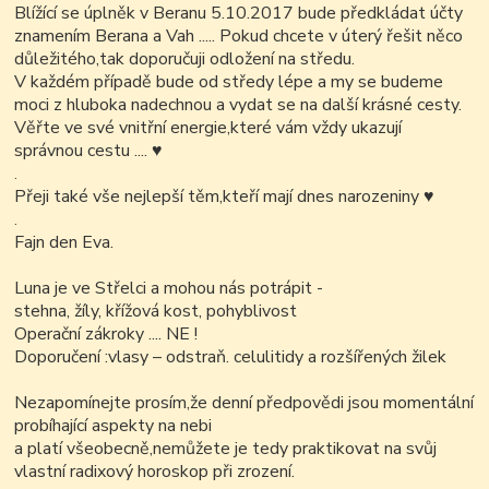
Blížící se úplněk v Beranu 5.10.2017 bude předkládat účty
znamením Berana a Vah ..... Pokud chcete v úterý řešit něco
důležitého,tak doporučuji odložení na středu.
V každém případě bude od středy lépe a my se budeme
moci z hluboka nadechnou a vydat se na další krásné cesty.
Věřte ve své vnitřní energie,které vám vždy ukazují
správnou cestu ....
♥
.
Přeji také vše nejlepší těm,kteří mají dnes narozeniny
♥
.
Fajn den Eva.
Luna je ve Střelci a mohou nás potrápit -
stehna, žíly, křížová kost, pohyblivost
Operační zákroky .... NE !
Doporučení :vlasy – odstraň. celulitidy a rozšířených žilek
Nezapomínejte prosím,že denní předpovědi jsou momentální
probíhající aspekty na nebi
a platí všeobecně,nemůžete je tedy praktikovat na svůj
vlastní radixový horoskop při zrození.