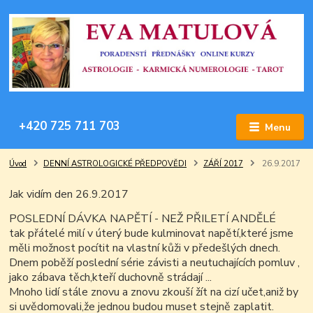
+420 725 711 703
Menu
Úvod
DENNÍ ASTROLOGICKÉ PŘEDPOVĚDI
ZÁŘÍ 2017
26.9.2017
Jak vidím den 26.9.2017
POSLEDNÍ DÁVKA NAPĚTÍ -
NEŽ PŘILETÍ ANDĚLÉ
tak přátelé milí v úterý bude kulminovat napětí,které jsme
měli možnost pocítit na vlastní kůži v předešlých dnech.
Dnem poběží poslední série závisti a neutuchajících pomluv ,
jako zábava těch,kteří duchovně strádají ...
Mnoho lidí stále znovu a znovu zkouší žít na cizí učet,aniž by
si uvědomovali,že jednou budou muset stejně zaplatit.