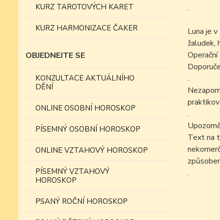
KURZ TAROTOVÝCH KARET
.
KURZ HARMONIZACE ČAKER
Luna je v
žaludek, h
Operační 
OBJEDNEJTE SE
Doporučen
KONZULTACE AKTUÁLNÍHO
.
DĚNÍ
Nezapomín
praktikov
ONLINE OSOBNÍ HOROSKOP
.
Upozorně
PÍSEMNÝ OSOBNÍ HOROSKOP
Text na t
nekomer
ONLINE VZTAHOVÝ HOROSKOP
způsobe
PÍSEMNÝ VZTAHOVÝ
.
HOROSKOP
PSANÝ ROČNÍ HOROSKOP