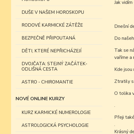
Jak vidí
DUŠE V NAŠEM HOROSKOPU
RODOVÉ KARMICKÉ ZÁTĚŽE
Dnešní den
BEZPEČNĚ PŘIPOUTANÁ
Do našeh
Tak se ná
DĚTI, KTERÉ NEPŘICHÁZEJÍ
vaříme a 
DVOJČATA: STEJNÝ ZAČÁTEK-
ODLIŠNÁ CESTA
Kde jsou 
Ztratily 
ASTRO - CHIROMANTIE
O tolika 
NOVÉ ONLINE KURZY
.
KURZ KARMICKÉ NUMEROLOGIE
Přeji tak
.
ASTROLOGICKÁ PSYCHOLOGIE
Krásný d