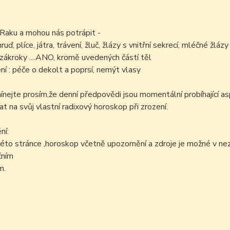
 Raku a mohou nás potrápit -
ruď, plíce, játra, trávení, žluč, žlázy s vnitřní sekrecí, mléčné žlázy
zákroky ....ANO, kromě uvedených částí těl
í : péče o dekolt a poprsí, nemýt vlasy
ejte prosím,že denní předpovědi jsou momentální probíhající as
at na svůj vlastní radixový horoskop při zrození.
ní:
éto stránce ,horoskop včetně upozornění a zdroje je možné v n
čním
m.