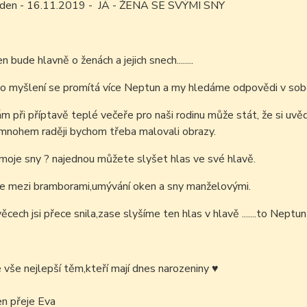
m den - 16.11.2019 - JÁ - ŽENA SE SVÝMI SNY
 bude hlavně o ženách a jejich snech........
o myšlení se promítá více Neptun a my hledáme odpovědi v sob
m při příptavě teplé večeře pro naši rodinu může stát, že si uv
mnohem raději bychom třeba malovali obrazy.
moje sny ? najednou můžete slyšet hlas ve své hlavě.
se mezi bramborami,umývání oken a sny manželovými.
věcech jsi přece snila,zase slyšíme ten hlas v hlavě .......to Neptu
é vše nejlepší těm,kteří mají dnes narozeniny
♥
en přeje Eva