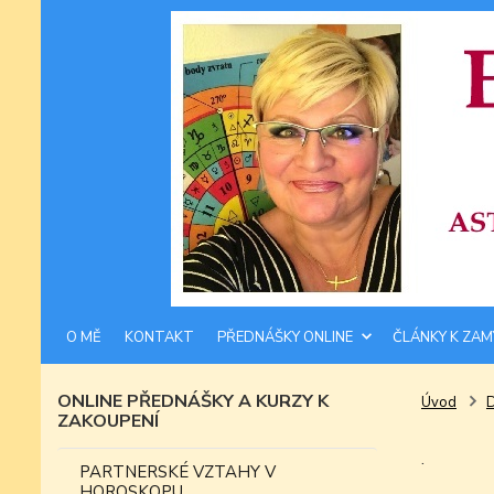
O MĚ
KONTAKT
PŘEDNÁŠKY ONLINE
ČLÁNKY K ZAM
ONLINE PŘEDNÁŠKY A KURZY K
Úvod
ZAKOUPENÍ
.
PARTNERSKÉ VZTAHY V
HOROSKOPU