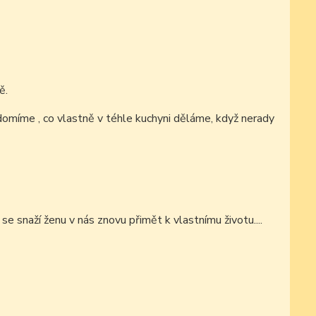
ě.
ědomíme , co vlastně v téhle kuchyni děláme, když nerady
n se snaží ženu v nás znovu přimět k vlastnímu životu....