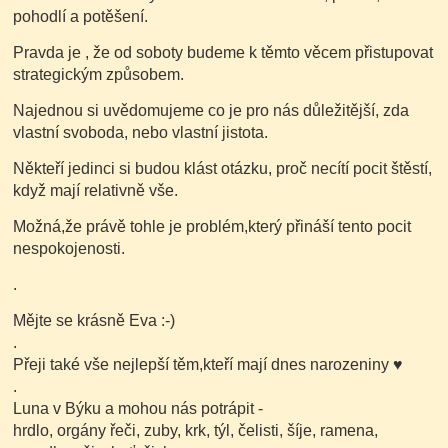
pohodlí a potěšení.
Pravda je , že od soboty budeme k těmto věcem přistupovat
strategickým způsobem.
Najednou si uvědomujeme co je pro nás důležitější, zda
vlastní svoboda, nebo vlastní jistota.
Někteří jedinci si budou klást otázku, proč necítí pocit štěstí,
když mají relativně vše.
Možná,že právě tohle je problém,který přináší tento pocit
nespokojenosti.
.
Mějte se krásně Eva :-)
.
Přeji také vše nejlepší těm,kteří mají dnes narozeniny ♥
.
Luna v Býku a mohou nás potrápit -
hrdlo, orgány řeči, zuby, krk, týl, čelisti, šíje, ramena,