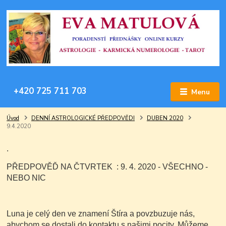
+420 725 711 703
Menu
Úvod
DENNÍ ASTROLOGICKÉ PŘEDPOVĚDI
DUBEN 2020
9.4.2020
.
PŘEDPOVĚĎ NA ČTVRTEK : 9. 4. 2020 - VŠECHNO -
NEBO NIC
Luna je celý den ve znamení Štíra a povzbuzuje nás,
abychom se dostali do kontaktu s našimi pocity. Můžeme