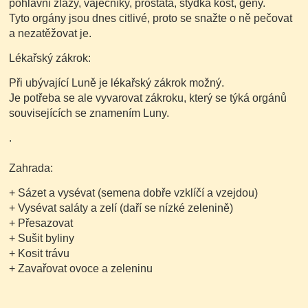
pohlavní žlázy, vaječníky, prostata, stydká kost, geny.
Tyto orgány jsou dnes citlivé, proto se snažte o ně pečovat
a nezatěžovat je.
Lékařský zákrok:
Při ubývající Luně je lékařský zákrok možný.
Je potřeba se ale vyvarovat zákroku, který se týká orgánů
souvisejících se znamením Luny.
.
Zahrada:
+ Sázet a vysévat
(semena dobře vzklíčí a vzejdou)
+ Vysévat saláty a zelí
(daří se nízké zelenině)
+ Přesazovat
+ Sušit byliny
+ Kosit trávu
+ Zavařovat ovoce a zeleninu