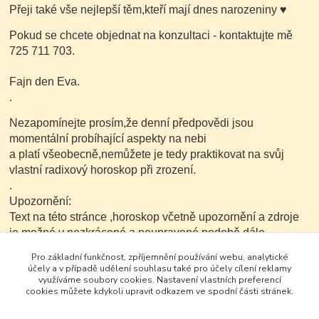
Přeji také vše nejlepší těm,kteří mají dnes narozeniny
♥
Pokud se chcete objednat na konzultaci - kontaktujte mě
725 711 703.
Fajn den Eva.
.
Nezapomínejte prosím,že denní předpovědi jsou
momentální probíhající aspekty na nebi
a platí všeobecně,nemůžete je tedy praktikovat na svůj
vlastní radixový horoskop při zrození.
.
Upozornění:
Text na této stránce ,horoskop včetně upozornění a zdroje
je možné v nezkrácené a neupravené podobě dále
kopírovat nekomerčním
Pro základní funkčnost, zpříjemnění používání webu, analytické
způsobem..
účely a v případě udělení souhlasu také pro účely cílení reklamy
využíváme soubory cookies. Nastavení vlastních preferencí
cookies můžete kdykoli upravit odkazem ve spodní části stránek.