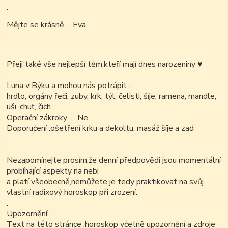
.
Mějte se krásně ... Eva
.
Přeji také vše nejlepší těm,kteří mají dnes narozeniny ♥
.
Luna v Býku a mohou nás potrápit -
hrdlo, orgány řeči, zuby, krk, týl, čelisti, šíje, ramena, mandle,
uši, chuť, čich
Operační zákroky .... Ne
Doporučení :ošetření krku a dekoltu, masáž šíje a zad
.
.
Nezapomínejte prosím,že denní předpovědi jsou momentální
probíhající aspekty na nebi
a platí všeobecně,nemůžete je tedy praktikovat na svůj
vlastní radixový horoskop při zrození.
.
Upozornění:
Text na této stránce ,horoskop včetně upozornění a zdroje