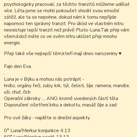
psychologicky pracovali, za těchto tranzitů můžeme udělat
více. Léta jsme se mohli pokoušet shodit svou emoční
zátěž, ale ta se nepohne, dokud nám k tomu nepřijde
napomoci ten správný tranzit. Pro úklid ve vlastním nitru
neexistuje lepší tranzit než právě Pluto-Luna.Tak přeji vám
všem,kdož máte co ve svém nitru uklízet přeji mnoho
energie.
Přeji také vše nejlepší těm,kteří mají dnes narozeniny
♥
Fajn den Eva.
.
Luna je v Býku a mohou nás potrápit -
hrdlo, orgány řeči, zuby, krk, týl, čelisti, šíje, ramena, mandle,
uši, chuť, čich
Operační zákroky .... ANO, kromě uvedených částí těla
Doporučení :ošetření krku a dekoltu, masáž šíje a zad
.
Pro své žáky - najděte si dnešní aspekty
0° Luna/Merkur konjunkce 4:13