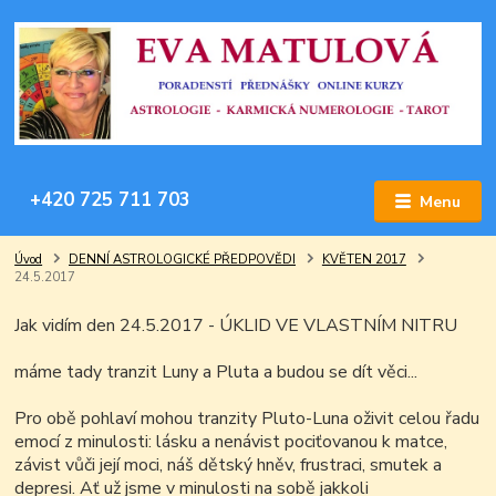
+420 725 711 703
Menu
Úvod
DENNÍ ASTROLOGICKÉ PŘEDPOVĚDI
KVĚTEN 2017
24.5.2017
Jak vidím den 24.5.2017 - ÚKLID VE VLASTNÍM NITRU
máme tady tranzit Luny a Pluta a budou se dít věci...
Pro obě pohlaví mohou tranzity Pluto-Luna oživit celou řadu
emocí z minulosti: lásku a nenávist pociťovanou k matce,
závist vůči její moci, náš dětský hněv, frustraci, smutek a
depresi. Ať už jsme v minulosti na sobě jakkoli