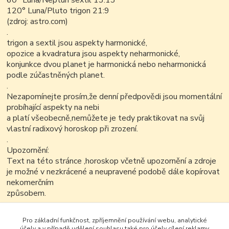
60° Luna/Neptun sextil 13:13
120° Luna/Pluto trigon 21:9
(zdroj: astro.com)
.
trigon a sextil jsou aspekty harmonické,
opozice a kvadratura jsou aspekty neharmonické,
konjunkce dvou planet je harmonická nebo neharmonická
podle zúčastněných planet.
.
Nezapomínejte prosím,že denní předpovědi jsou momentální
probíhající aspekty na nebi
a platí všeobecně,nemůžete je tedy praktikovat na svůj
vlastní radixový horoskop při zrození.
.
Upozornění:
Text na této stránce ,horoskop včetně upozornění a zdroje
je možné v nezkrácené a neupravené podobě dále kopírovat
nekomerčním
způsobem.
.
.
Pro základní funkčnost, zpříjemnění používání webu, analytické
.
účely a v případě udělení souhlasu také pro účely cílení reklamy