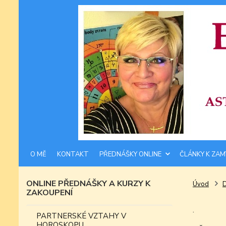
O MĚ
KONTAKT
PŘEDNÁŠKY ONLINE
ČLÁNKY K ZAM
ONLINE PŘEDNÁŠKY A KURZY K
Úvod
ZAKOUPENÍ
.
PARTNERSKÉ VZTAHY V
HOROSKOPU