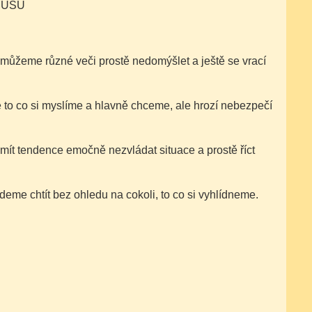
PUSU
k můžeme různé veči prostě nedomýšlet a ještě se vrací
 to co si myslíme a hlavně chceme, ale hrozí nebezpečí
t tendence emočně nezvládat situace a prostě říct
deme chtít bez ohledu na cokoli, to co si vyhlídneme.