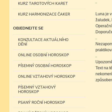
.
KURZ TAROTOVÝCH KARET
KURZ HARMONIZACE ČAKER
Luna je v
žaludek, h
Operační 
OBJEDNEJTE SE
Doporučen
.
KONZULTACE AKTUÁLNÍHO
DĚNÍ
Nezapomí
praktikov
ONLINE OSOBNÍ HOROSKOP
.
Upozorně
PÍSEMNÝ OSOBNÍ HOROSKOP
Text na 
nekomer
ONLINE VZTAHOVÝ HOROSKOP
způsobe
PÍSEMNÝ VZTAHOVÝ
HOROSKOP
PSANÝ ROČNÍ HOROSKOP