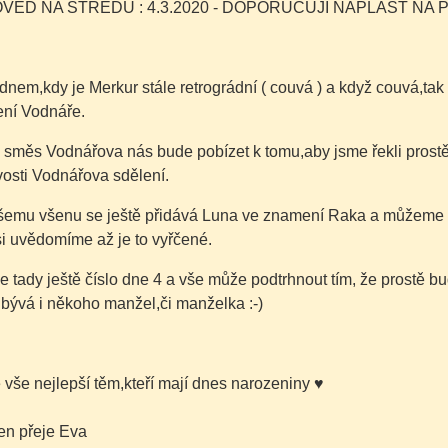
ĚĎ NA STŘEDU : 4.3.2020 - DOPORUČUJI NÁPLAST NA 
 dnem,kdy je Merkur stále retrográdní ( couvá ) a když couvá,ta
ní Vodnáře.
 směs Vodnářova nás bude pobízet k tomu,aby jsme řekli prostě
vosti Vodnářova sdělení.
šemu všenu se ještě přidává Luna ve znamení Raka a můžeme mí
i uvědomíme až je to vyřčené.
e tady ještě číslo dne 4 a vše může podtrhnout tím, že prostě bu
 bývá i někoho manžel,či manželka :-)
é vše nejlepší těm,kteří mají dnes narozeniny
♥
en přeje Eva