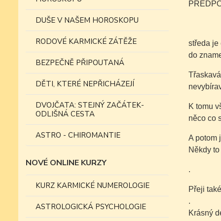
PŘEDPOV
DUŠE V NAŠEM HOROSKOPU
RODOVÉ KARMICKÉ ZÁTĚŽE
středa je
do zname
BEZPEČNĚ PŘIPOUTANÁ
Třaskavá
DĚTI, KTERÉ NEPŘICHÁZEJÍ
nevybíra
DVOJČATA: STEJNÝ ZAČÁTEK-
K tomu v
ODLIŠNÁ CESTA
něco co s
ASTRO - CHIROMANTIE
A potom j
Někdy to
NOVÉ ONLINE KURZY
.
KURZ KARMICKÉ NUMEROLOGIE
Přeji tak
.
ASTROLOGICKÁ PSYCHOLOGIE
Krásný d