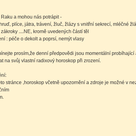
 Raku a mohou nás potrápit -
ruď, plíce, játra, trávení, žluč, žlázy s vnitřní sekrecí, mléčné žl
zákroky ....NE, kromě uvedených částí těl
í : péče o dekolt a poprsí, nemýt vlasy
nejte prosím,že denní předpovědi jsou momentální probíhající 
at na svůj vlastní radixový horoskop při zrození.
ní:
této stránce ,horoskop včetně upozornění a zdroje je možné v 
čním
m.