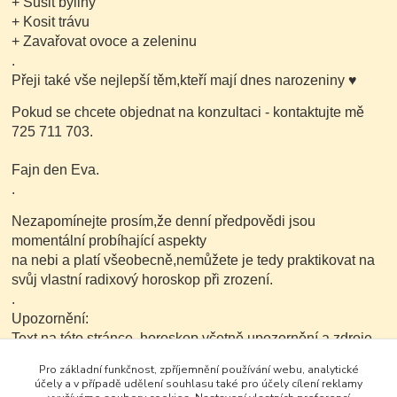
+ Sušit byliny
+ Kosit trávu
+ Zavařovat ovoce a zeleninu
.
Přeji také vše nejlepší těm,kteří mají dnes narozeniny
♥
Pokud se chcete objednat na konzultaci - kontaktujte mě
725 711 703.
Fajn den Eva.
.
Nezapomínejte prosím,že denní předpovědi jsou
momentální probíhající aspekty
na nebi a platí všeobecně,nemůžete je tedy praktikovat na
svůj vlastní radixový horoskop při zrození.
.
Upozornění:
Text na této stránce ,horoskop včetně upozornění a zdroje
je možné v nezkrácené a neupravené podobě dále
Pro základní funkčnost, zpříjemnění používání webu, analytické
kopírovat nekomerčním
účely a v případě udělení souhlasu také pro účely cílení reklamy
způsobem.