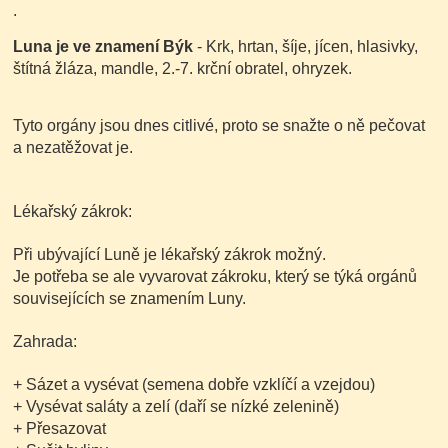
.
Luna je ve znamení
Býk
- Krk, hrtan, šíje, jícen, hlasivky,
štítná žláza, mandle, 2.-7. krční obratel, ohryzek.
Tyto orgány jsou dnes citlivé, proto se snažte o ně pečovat
a nezatěžovat je.
Lékařský zákrok:
Při ubývající Luně je lékařský zákrok možný.
Je potřeba se ale vyvarovat zákroku, který se týká orgánů
souvisejících se znamením Luny.
Zahrada:
+ Sázet a vysévat
(semena dobře vzklíčí a vzejdou)
+ Vysévat saláty a zelí
(daří se nízké zelenině)
+ Přesazovat