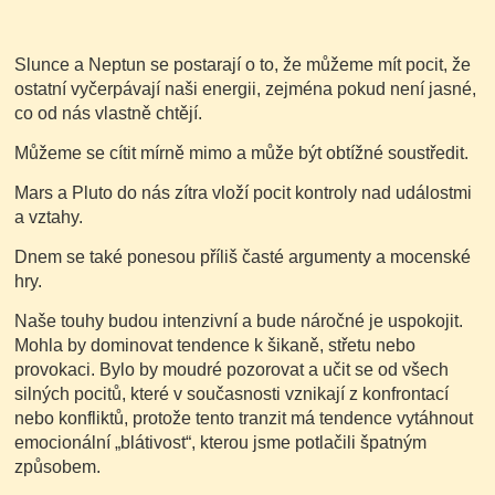
Slunce a Neptun se postarají o to, že můžeme mít pocit, že
ostatní vyčerpávají naši energii, zejména pokud není jasné,
co od nás vlastně chtějí.
Můžeme se cítit mírně mimo a může být obtížné soustředit.
Mars a Pluto do nás zítra vloží pocit kontroly nad událostmi
a vztahy.
Dnem se také ponesou příliš časté argumenty a mocenské
hry.
Naše touhy budou intenzivní a bude náročné je uspokojit.
Mohla by dominovat tendence k šikaně, střetu nebo
provokaci. Bylo by moudré pozorovat a učit se od všech
silných pocitů, které v současnosti vznikají z konfrontací
nebo konfliktů, protože tento tranzit má tendence vytáhnout
emocionální „blátivost“, kterou jsme potlačili špatným
způsobem.