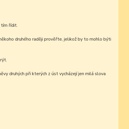
ím řídit.
někoho druhého raději prověřte, jelikož by to mohlo býti
rýt.
vy druhých při kterých z úst vycházejí jen milá slova