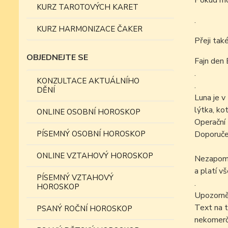
Pokud mo
KURZ TAROTOVÝCH KARET
.
KURZ HARMONIZACE ČAKER
Přeji tak
OBJEDNEJTE SE
Fajn den 
.
KONZULTACE AKTUÁLNÍHO
.
DĚNÍ
Luna je v
lýtka, kot
ONLINE OSOBNÍ HOROSKOP
Operační 
PÍSEMNÝ OSOBNÍ HOROSKOP
Doporučen
ONLINE VZTAHOVÝ HOROSKOP
Nezapomín
a platí v
PÍSEMNÝ VZTAHOVÝ
.
HOROSKOP
Upozorně
Text na t
PSANÝ ROČNÍ HOROSKOP
nekomer