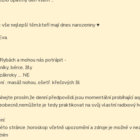
žno opatrný den všem ...
é vše nejlepší těm,kteří mají dnes narozeniny
♥
Eva.
 Rybách a mohou nás potrápit -
níky, bérce, žíly
zákroky .... NE
í : masáž nohou, ošetř. křečových žil
ejte prosím,že denní předpovědi jsou momentální probíhající as
šeobecně,nemůžete je tedy praktikovat na svůj vlastní radixový h
ní:
éto stránce ,horoskop včetně upozornění a zdroje je možné v n
čním