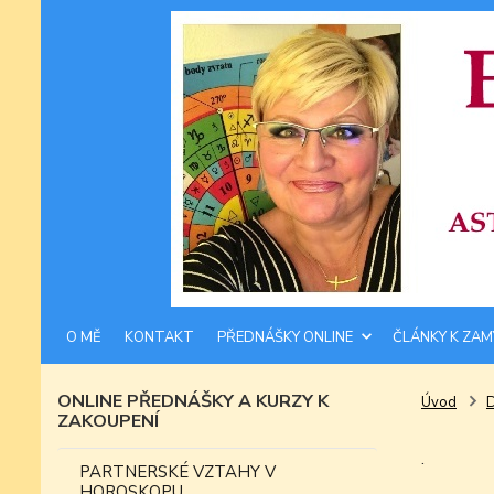
O MĚ
KONTAKT
PŘEDNÁŠKY ONLINE
ČLÁNKY K ZAM
ONLINE PŘEDNÁŠKY A KURZY K
Úvod
ZAKOUPENÍ
.
PARTNERSKÉ VZTAHY V
HOROSKOPU