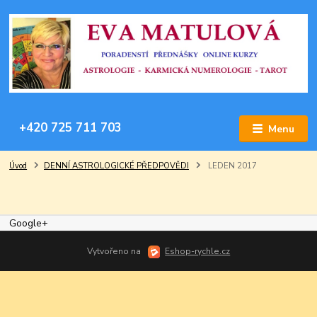
+420 725 711 703
Menu
Úvod
DENNÍ ASTROLOGICKÉ PŘEDPOVĚDI
LEDEN 2017
Google+
Vytvořeno na
Eshop-rychle.cz