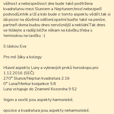
vážnost a nebezpečnost dne bude také podtržena
kvadraturou mezi Sluncem a Neptunem,hrozí nebezpečí
podvodů,intrik a lží a kdo bude o tomto aspektu vědět,tak si
dá pozor na důvěrná sdělení,opatrní budte také na peníze,
partneři doma budou dnes nervóznější a neklidní.Tak dnes
se hlídejte a raději běžte někam na kávičku,třeba s
termoskou na lavičku :-)
S láskou Eva
Pro mé žáky a kolegy:
Hlavní aspekty Luny a vybraných prvků horoskopu pro
1.12.2016 (SEČ):
270° Slunce/Neptun kvadratura 2:16
0° Luna/Merkur konjunkce 5:8
Luna vstupuje do Znamení Kozoroha 9:52
trigon a sextil jsou aspekty harmonické,
opozice a kvadratura jsou aspekty neharmonické,