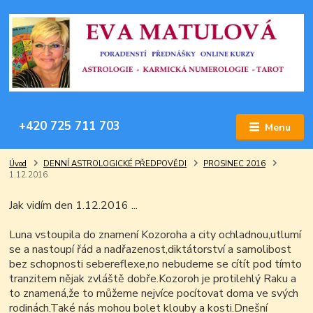
+420 725 711 703
Menu
Úvod
DENNÍ ASTROLOGICKÉ PŘEDPOVĚDI
PROSINEC 2016
1.12.2016
Jak vidím den 1.12.2016 ...
Luna vstoupila do znamení Kozoroha a city ochladnou,utlumí
se a nastoupí řád a nadřazenost,diktátorství a samolibost
bez schopnosti sebereflexe,no nebudeme se cítít pod tímto
tranzitem nějak zvláště dobře.Kozoroh je protilehlý Raku a
to znamená,že to můžeme nejvíce pocítovat doma ve svých
rodinách.Také nás mohou bolet klouby a kosti.Dnešní