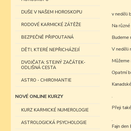
DUŠE V NAŠEM HOROSKOPU
v neděli 
RODOVÉ KARMICKÉ ZÁTĚŽE
Na různé 
BEZPEČNĚ PŘIPOUTANÁ
Budeme mí
V neděli 
DĚTI, KTERÉ NEPŘICHÁZEJÍ
Můžeme mí
DVOJČATA: STEJNÝ ZAČÁTEK-
ODLIŠNÁ CESTA
Opatrní b
ASTRO - CHIROMANTIE
Kanadské 
.
NOVÉ ONLINE KURZY
Přeji tak
KURZ KARMICKÉ NUMEROLOGIE
.
ASTROLOGICKÁ PSYCHOLOGIE
Fajn den 