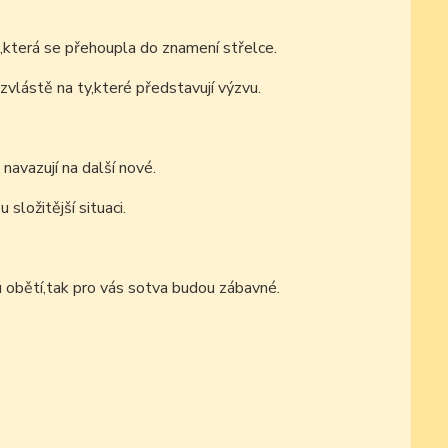
ě,která se přehoupla do znamení střelce.
vlástě na ty,které představují výzvu.
avazují na další nové.
složitější situaci.
 obětí,tak pro vás sotva budou zábavné.