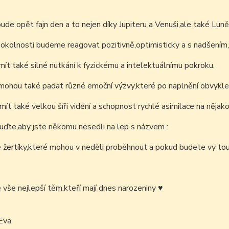
bude opět fajn den a to nejen díky Jupiteru a Venuši,ale také Lun
okolnosti budeme reagovat pozitivně,optimisticky a s nadšením,z
t také silné nutkání k fyzickému a intelektuálnímu pokroku.
mohou také padat různé emoční výzvy,které po naplnění obvykle n
t také velkou šíři vidění a schopnost rychlé asimilace na nějakou 
uďte,aby jste někomu nesedli na lep s názvem :
žertíky,které mohou v neděli proběhnout a pokud budete vy tou
é vše nejlepší těm,kteří mají dnes narozeniny
♥
Eva.