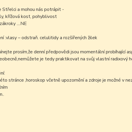
e Střelci a mohou nás potrápit -
íly, křížová kost, pohyblivost
zákroky ....NE
í :vlasy – odstraň. celulitidy a rozšířených žilek
ejte prosím,že denní předpovědi jsou momentální probíhající as
šeobecně,nemůžete je tedy praktikovat na svůj vlastní radixový h
ní:
éto stránce ,horoskop včetně upozornění a zdroje je možné v n
čním
..