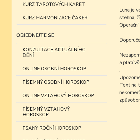
.
KURZ TAROTOVÝCH KARET
Luna je v
stehna, ž
KURZ HARMONIZACE ČAKER
Operační 
.
OBJEDNEJTE SE
Doporučen
.
KONZULTACE AKTUÁLNÍHO
Nezapomín
DĚNÍ
a platí v
ONLINE OSOBNÍ HOROSKOP
.
Upozorně
PÍSEMNÝ OSOBNÍ HOROSKOP
Text na t
nekomer
ONLINE VZTAHOVÝ HOROSKOP
způsobem
PÍSEMNÝ VZTAHOVÝ
HOROSKOP
PSANÝ ROČNÍ HOROSKOP