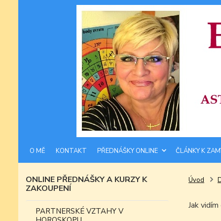
O MĚ
KONTAKT
PŘEDNÁŠKY ONLINE
ČLÁNKY K ZAM
ONLINE PŘEDNÁŠKY A KURZY K
Úvod
ZAKOUPENÍ
Jak vidí
PARTNERSKÉ VZTAHY V
HOROSKOPU