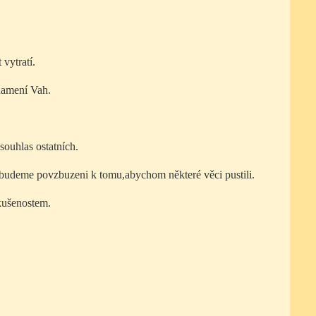
vytratí.
namení Vah.
souhlas ostatních.
 budeme povzbuzeni k tomu,abychom některé věci pustili.
kušenostem.