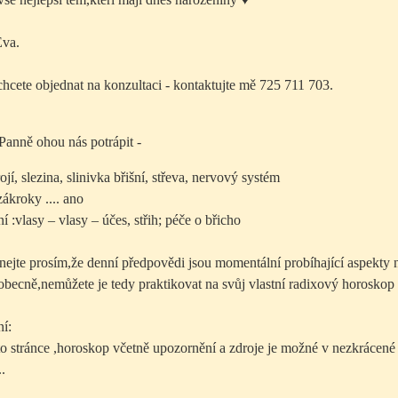
Eva.
hcete objednat na konzultaci - kontaktujte mě 725 711 703.
Panně ohou nás potrápit -
rojí, slezina, slinivka břišní, střeva, nervový systém
ákroky .... ano
 :vlasy – vlasy – účes, střih; péče o břicho
ejte prosím,že denní předpovědi jsou momentální probíhající aspekty 
eobecně,nemůžete je tedy praktikovat na svůj vlastní radixový horoskop 
í:
éto stránce ,horoskop včetně upozornění a zdroje je možné v nezkráce
.