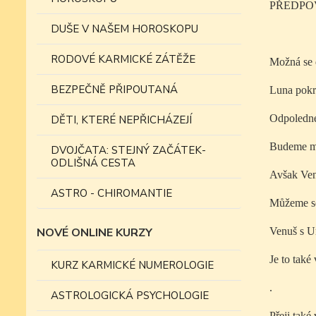
PŘEDPOV
DUŠE V NAŠEM HOROSKOPU
RODOVÉ KARMICKÉ ZÁTĚŽE
Možná se d
BEZPEČNĚ PŘIPOUTANÁ
Luna pokra
Odpoledne 
DĚTI, KTERÉ NEPŘICHÁZEJÍ
Budeme mít
DVOJČATA: STEJNÝ ZAČÁTEK-
ODLIŠNÁ CESTA
Avšak Ven
ASTRO - CHIROMANTIE
Můžeme se
NOVÉ ONLINE KURZY
Venuš s U
Je to také
KURZ KARMICKÉ NUMEROLOGIE
.
ASTROLOGICKÁ PSYCHOLOGIE
Přeji také