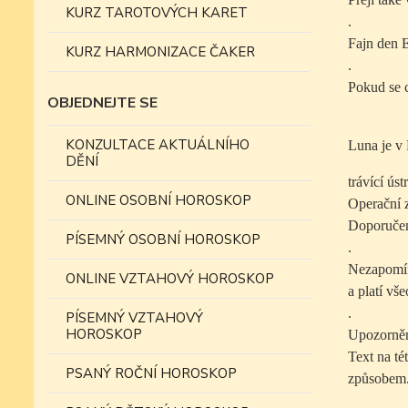
KURZ TAROTOVÝCH KARET
.
Fajn den 
KURZ HARMONIZACE ČAKER
.
Pokud se c
OBJEDNEJTE SE
KONZULTACE AKTUÁLNÍHO
Luna je v 
DĚNÍ
trávící úst
ONLINE OSOBNÍ HOROSKOP
Operační z
Doporučení
PÍSEMNÝ OSOBNÍ HOROSKOP
.
Nezapomín
ONLINE VZTAHOVÝ HOROSKOP
a platí vš
.
PÍSEMNÝ VZTAHOVÝ
HOROSKOP
Upozorněn
Text na t
PSANÝ ROČNÍ HOROSKOP
způsobem.