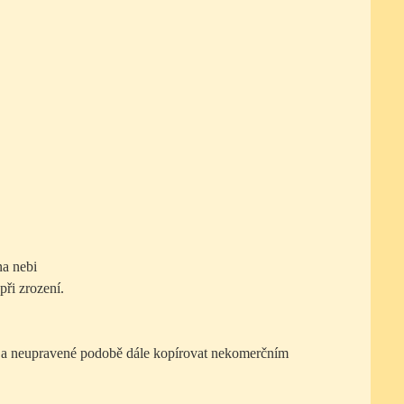
na nebi
při zrození.
né a neupravené podobě dále kopírovat nekomerčním