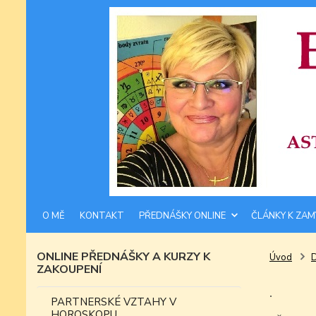
O MĚ
KONTAKT
PŘEDNÁŠKY ONLINE
ČLÁNKY K ZAM
ONLINE PŘEDNÁŠKY A KURZY K
Úvod
ZAKOUPENÍ
.
PARTNERSKÉ VZTAHY V
HOROSKOPU