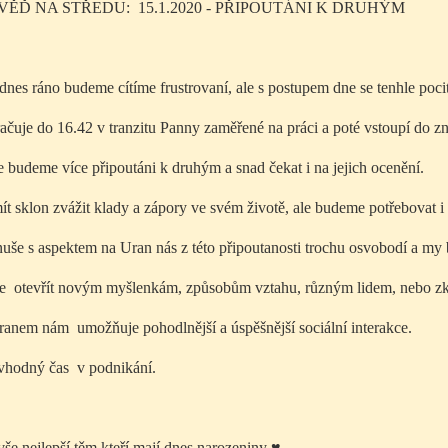
ĚĎ NA STŘEDU: 15.1.2020 - PŘIPOUTÁNI K DRUHÝM
nes ráno budeme cítíme frustrovaní, ale s postupem dne se tenhle pocit 
čuje do 16.42 v tranzitu Panny zaměřené na práci a poté vstoupí do z
budeme více připoutáni k druhým a snad čekat i na jejich ocenění.
 sklon zvážit klady a zápory ve svém životě, ale budeme potřebovat i 
uše s aspektem na Uran nás z této připoutanosti trochu osvobodí a my
 otevřít novým myšlenkám, způsobům vztahu, různým lidem, nebo z
ranem nám umožňuje pohodlnější a úspěšnější sociální interakce.
 vhodný čas v podnikání.
 vše nejlepší těm,kteří mají dnes narozeniny
♥