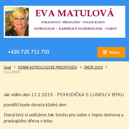
+420 725 711 703
Menu
Úvod
DENNÍ ASTROLOGICKÉ PŘEDPOVĚDI
ÚNOR 2019
11.2.2019
.
Jak vidím den 11.2.2019 - POHODIČKA S LUNOU V BÝKU
pondělí bude docela klidný den.
Den,který si uděláme,tak trochu pro sebe v teple domova u
praskajícího dřeva v krbu.