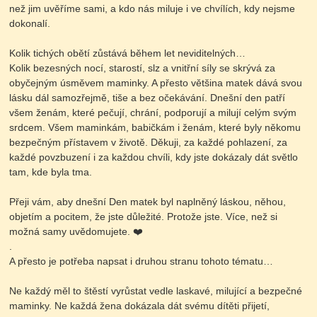
než jim uvěříme sami, a kdo nás miluje i ve chvílích, kdy nejsme
dokonalí.
Kolik tichých obětí zůstává během let neviditelných…
Kolik bezesných nocí, starostí, slz a vnitřní síly se skrývá za
obyčejným úsměvem maminky. A přesto většina matek dává svou
lásku dál samozřejmě, tiše a bez očekávání. Dnešní den patří
všem ženám, které pečují, chrání, podporují a milují celým svým
srdcem. Všem maminkám, babičkám i ženám, které byly někomu
bezpečným přístavem v životě. Děkuji, za každé pohlazení, za
každé povzbuzení i za každou chvíli, kdy jste dokázaly dát světlo
tam, kde byla tma.
Přeji vám, aby dnešní Den matek byl naplněný láskou, něhou,
objetím a pocitem, že jste důležité. Protože jste. Více, než si
možná samy uvědomujete. ❤️
.
A přesto je potřeba napsat i druhou stranu tohoto tématu…
Ne každý měl to štěstí vyrůstat vedle laskavé, milující a bezpečné
maminky. Ne každá žena dokázala dát svému dítěti přijetí,