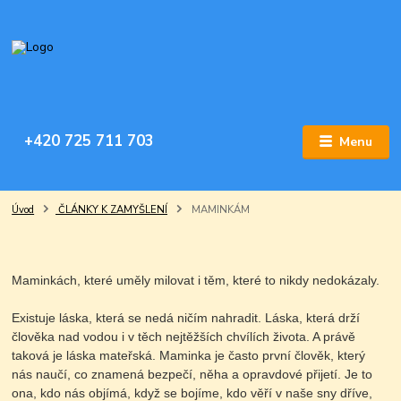
+420 725 711 703
Menu
Úvod
ČLÁNKY K ZAMYŠLENÍ
MAMINKÁM
Maminkách, které uměly milovat i těm, které to nikdy nedokázaly.
Existuje láska, která se nedá ničím nahradit. Láska, která drží
člověka nad vodou i v těch nejtěžších chvílích života. A právě
taková je láska mateřská. Maminka je často první člověk, který
nás naučí, co znamená bezpečí, něha a opravdové přijetí. Je to
ona, kdo nás objímá, když se bojíme, kdo věří v naše sny dříve,