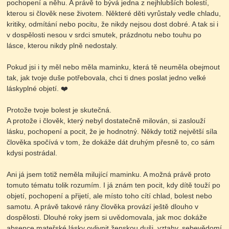
pochopení a něhu. A právě to bývá jedna z nejhlubších bolestí,
kterou si člověk nese životem. Některé děti vyrůstaly vedle chladu,
kritiky, odmítání nebo pocitu, že nikdy nejsou dost dobré. A tak si i
v dospělosti nesou v srdci smutek, prázdnotu nebo touhu po
lásce, kterou nikdy plně nedostaly.
Pokud jsi i ty měl nebo měla maminku, která tě neuměla obejmout
tak, jak tvoje duše potřebovala, chci ti dnes poslat jedno velké
láskyplné objetí. ❤️
Protože tvoje bolest je skutečná.
A protože i člověk, který nebyl dostatečně milován, si zaslouží
lásku, pochopení a pocit, že je hodnotný. Někdy totiž největší síla
člověka spočívá v tom, že dokáže dát druhým přesně to, co sám
kdysi postrádal.
Ani já jsem totiž neměla milující maminku. A možná právě proto
tomuto tématu tolik rozumím. I já znám ten pocit, kdy dítě touží po
objetí, pochopení a přijetí, ale místo toho cítí chlad, bolest nebo
samotu. A právě takové rány člověka provází ještě dlouho v
dospělosti. Dlouhé roky jsem si uvědomovala, jak moc dokáže
absence mateřské lásky ovlivnit ženskou duši, vztahy, sebevědomí