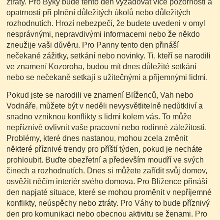
ztráty. Pro Býky bude tento den vyžadovat více pozornosti a
opatrnosti při plnění důležitých úkolů nebo důležitých
rozhodnutích. Hrozí nebezpečí, že budete uvedeni v omyl
nesprávnými, nepravdivými informacemi nebo že někdo
zneužije vaši důvěru. Pro Panny tento den přináší
nečekané zážitky, setkání nebo novinky. Ti, kteří se narodili
ve znamení Kozoroha, budou mít dnes důležité setkání
nebo se nečekaně setkají s užitečnými a příjemnými lidmi.
Pokud jste se narodili ve znamení Blíženců, Vah nebo
Vodnáře, můžete být v neděli nevysvětlitelně nedůtkliví a
snadno vzniknou konflikty s lidmi kolem vás. To může
nepříznivě ovlivnit vaše pracovní nebo rodinné záležitosti.
Problémy, které dnes nastanou, mohou zcela změnit
některé příznivé trendy pro příští týden, pokud je necháte
prohloubit. Buďte obezřetní a především moudří ve svých
činech a rozhodnutích. Dnes si můžete zařídit svůj domov,
osvěžit něčím interiér svého domova. Pro Blížence přináší
den napjaté situace, které se mohou proměnit v nepříjemné
konflikty, neúspěchy nebo ztráty. Pro Váhy to bude příznivý
den pro komunikaci nebo obecnou aktivitu se ženami. Pro