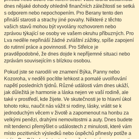
dnes nějaké dohody ohledně finančních záležitostí se setká
s odporem nebo nepochopením. Pro Berany tento den
přináší starosti a strachy jiné povahy. Některé z těchto
vašich stavů mohou být vyvolány rozhovorem nebo
zprávou týkající se osoby ve vašem okruhu příbuzných. Pro
Lva neděle nepřináší žádné zvláštní zážitky, spíše zapojení
do rutinní práce a povinností. Pro Střelce je
pravděpodobné, že dnes dojde k nepříjemné situaci nebo
zprávám souvisejícím s blízkou osobou.
Pokud jste se narodili ve znamení Býka, Panny nebo
Kozoroha, v neděli pocítíte lehkost a pomalé uvolňování
napětí posledních týdnů. Různé události vám dnes ukáží,
jak důležitá je harmonie a láska nejen ve vaší rodině, ale
také v prostředí, kde žijete. Ve skutečnosti je to hlavní úkol
tohoto roku, naučit nás vážit si rodiny, lásky, vrátit se k
jednoduchým věcem v životě a zapomenout na honbu za
velkými penězi, drahými nemovitostmi a auty. Dnes budete
mít tendenci přemýšlet o událostech z minulosti, které vám
místo pozitivních výsledků nebo úspěchů přinesly potíže a