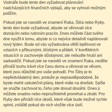
Vodnáře bude tento den vyžadovat plánování
nadcházejících finančních výdajů, aby se vyhnuli možným
potížím.
Pokud jste se narodili ve znamení Raka, Štíra nebo Ryby,
tento den bude vyžadovat, abyste se věnovali více
domácím nebo rutinním pracím. Dnes můžete část svého
dne využít k tomu, abyste si co nejvíce detailně naplánovali
nový týden. Bude od vás vyžadována větší trpělivost ve
vztazích s příbuznými, blízkými a přáteli. V konfliktních
situacích si zachovejte důstojnost, ale nebuďte hrubí ani
sarkastičtí. Pokud jste se narodili ve znamení Raka, neděle
přináší touhu trávit více času doma a věnovat se věcem,
které jsou důležité pro vaše pohodlí. Pro Štíry je to
nepředvídatelný den, protože je nepravděpodobné, že
byste mohli uskutečnit plány, které máte na dnešek. Spíše
se snažte zachovat to, čeho jste dosud dosáhli. Dnes ji
můžete snadno nebo neprozřetelně promrhat a ztratit. Pro
Ryby den přináší více úkolů, které však bude možné rychle
splnit, zvláště pokud do nich vložíte více úsilí.