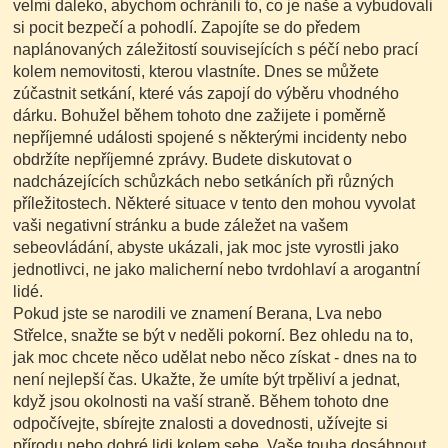
velmi daleko, abychom ochránili to, co je naše a vybudovali
si pocit bezpečí a pohodlí.
Zapojíte se do předem
naplánovaných záležitostí souvisejících s péčí nebo prací
kolem nemovitosti, kterou vlastníte. Dnes se můžete
zúčastnit setkání, které vás zapojí do výběru vhodného
dárku. Bohužel během tohoto dne zažijete i poměrně
nepříjemné události spojené s některými incidenty nebo
obdržíte nepříjemné zprávy. Budete diskutovat o
nadcházejících schůzkách nebo setkáních při různých
příležitostech. Některé situace v tento den mohou vyvolat
vaši negativní stránku a bude záležet na vašem
sebeovládání, abyste ukázali, jak moc jste vyrostli jako
jednotlivci, ne jako malicherní nebo tvrdohlaví a arogantní
lidé.
Pokud jste se narodili ve znamení Berana, Lva nebo
Střelce, snažte se být v neděli pokorní. Bez ohledu na to,
jak moc chcete něco udělat nebo něco získat - dnes na to
není nejlepší čas. Ukažte, že umíte být trpěliví a jednat,
když jsou okolnosti na vaší straně. Během tohoto dne
odpočívejte, sbírejte znalosti a dovednosti, užívejte si
přírodu nebo dobré lidi kolem sebe. Vaše touha dosáhnout