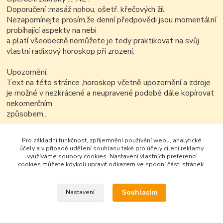
Doporučení :masáž nohou, ošetř. křečových žil
Nezapomínejte prosím,že denní předpovědi jsou momentální
probíhající aspekty na nebi
a platí všeobecně,nemůžete je tedy praktikovat na svůj
vlastní radixový horoskop při zrození.
.
Upozornění:
Text na této stránce ,horoskop včetně upozornění a zdroje
je možné v nezkrácené a neupravené podobě dále kopírovat
nekomerčním
způsobem..
.
.
Pro základní funkčnost, zpříjemnění používání webu, analytické
účely a v případě udělení souhlasu také pro účely cílení reklamy
využíváme soubory cookies. Nastavení vlastních preferencí
cookies můžete kdykoli upravit odkazem ve spodní části stránek.
Souhlasím
Nastavení
Google+
Vytvořeno na
Eshop-rychle.cz