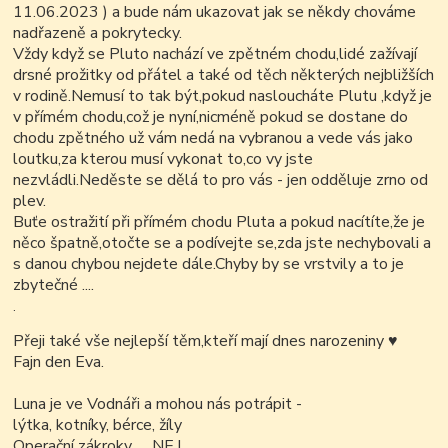
11.06.2023 ) a bude nám ukazovat jak se někdy chováme
nadřazeně a pokrytecky.
Vždy když se Pluto nachází ve zpětném chodu,lidé zažívají
drsné prožitky od přátel a také od těch některých nejbližších
v rodině.Nemusí to tak být,pokud nasloucháte Plutu ,když je
v přímém chodu,což je nyní,nicméně pokud se dostane do
chodu zpětného už vám nedá na vybranou a vede vás jako
loutku,za kterou musí vykonat to,co vy jste
nezvládli.Neděste se dělá to pro vás - jen odděluje zrno od
plev.
Buťe ostražití při přímém chodu Pluta a pokud nacítíte,že je
něco špatně,otočte se a podívejte se,zda jste nechybovali a
s danou chybou nejdete dále.Chyby by se vrstvily a to je
zbytečné ....
.
Přeji také vše nejlepší těm,kteří mají dnes narozeniny
♥
Fajn den Eva.
Luna je ve Vodnáři a mohou nás potrápit -
lýtka, kotníky, bérce, žíly
Operační zákroky .... NE !