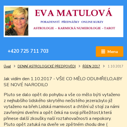
+420 725 711 703
Menu
Úvod
DENNÍ ASTROLOGICKÉ PŘEDPOVĚDI
ŘÍJEN 2017
1.10.2017
Jak vidím den 1.10.2017 - VŠE CO MĚLO ODUMŘELO,ABY
SE NOVÉ NARODILO
Pluto se dalo opět do pohybu a vše co mělo býti vytaženo
z nejhubšího lidského skrytého nečistého jezera,bylo již
vytaženo na břeh.Lidská marnivost a chtění už stojí za námi
zavřenými dveřmi a opět čeká na svoji příležitost,která
přinese další zkoušky naší roztahovačnosti a nepokory.
Pluto opět zatuká na dveře ve zpětném chodu dne (