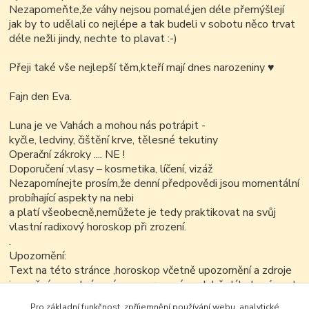
Nezapomeňte,že váhy nejsou pomalé,jen déle přemýšlejí
jak by to udělali co nejlépe a tak budeli v sobotu něco trvat
déle nežli jindy, nechte to plavat :-)
Přeji také vše nejlepší těm,kteří mají dnes narozeniny
♥
Fajn den Eva.
Luna je ve Vahách a mohou nás potrápit -
kyčle, ledviny, čištění krve, tělesné tekutiny
Operační zákroky .... NE !
Doporučení :vlasy – kosmetika, líčení, vizáž
Nezapomínejte prosím,že denní předpovědi jsou momentální
probíhající aspekty na nebi
a platí všeobecně,nemůžete je tedy praktikovat na svůj
vlastní radixový horoskop při zrození.
.
Upozornění:
Text na této stránce ,horoskop včetně upozornění a zdroje
je možné v nezkrácené a neupravené podobě dále kopírovat
nekomerčním
Pro základní funkčnost, zpříjemnění používání webu, analytické