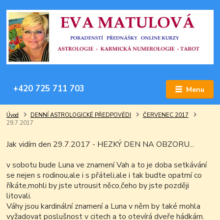
+420 725 711 703
Menu
Úvod
DENNÍ ASTROLOGICKÉ PŘEDPOVĚDI
ČERVENEC 2017
29.7.2017
Jak vidím den 29.7.2017 - HEZKÝ DEN NA OBZORU...
v sobotu bude Luna ve znamení Vah a to je doba setkávání
se nejen s rodinou,ale i s přáteli,ale i tak budte opatrní co
říkáte,mohli by jste utrousit něco,čeho by jste později
litovali.
Váhy jsou kardinální znamení a Luna v něm by také mohla
vyžadovat poslušnost v citech a to otevírá dveře hádkám.