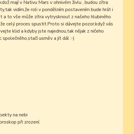
i kdož mají v Nativu Mars v ohnivém živlu , budou zítra
,tak vidím,že roli v pondělním postavením bude hrát i
st a to vše může zítra vytrysknout z našeho hlubiného
že celý proces spustit.Proto si dávejte pozor,když vás
ejte klid a kdyby jste najednou,tak nějak z ničeho
c společněho,stačí usměv a jít dál :-)
pekty na nebi
oroskop při zrození.