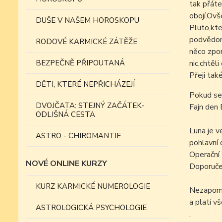
tak přáte
obojí.Ovš
DUŠE V NAŠEM HOROSKOPU
Pluto,kte
podvědomí
RODOVÉ KARMICKÉ ZÁTĚŽE
něco zpom
BEZPEČNĚ PŘIPOUTANÁ
nic,chtěl
Přeji tak
DĚTI, KTERÉ NEPŘICHÁZEJÍ
Pokud se
DVOJČATA: STEJNÝ ZAČÁTEK-
Fajn den 
ODLIŠNÁ CESTA
Luna je v
ASTRO - CHIROMANTIE
pohlavní 
Operační z
NOVÉ ONLINE KURZY
Doporučen
KURZ KARMICKÉ NUMEROLOGIE
Nezapomín
a platí v
ASTROLOGICKÁ PSYCHOLOGIE
.