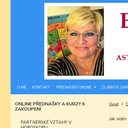
O MĚ
KONTAKT
PŘEDNÁŠKY ONLINE
ČLÁNKY K ZAM
ONLINE PŘEDNÁŠKY A KURZY K
Úvod
ZAKOUPENÍ
Jak vid
PARTNERSKÉ VZTAHY V
HOROSKOPU