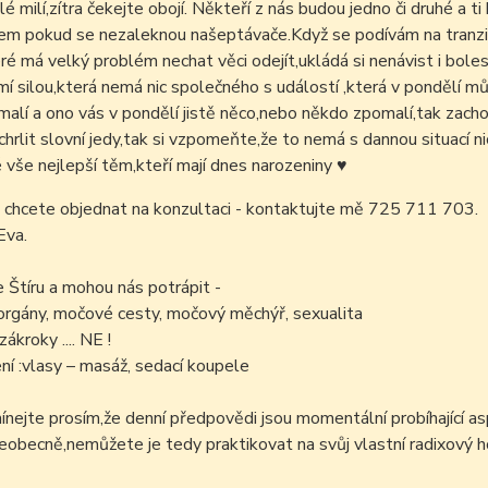
lé milí,zítra čekejte obojí. Někteří z nás budou jedno či druhé a t
em pokud se nezaleknou našeptávače.Když se podívám na tranzity
ré má velký problém nechat věci odejít,ukládá si nenávist i bole
 silou,která nemá nic společného s událostí ,která v pondělí mů
alí a ono vás v pondělí jistě něco,nebo někdo zpomalí,tak zachov
i chrlit slovní jedy,tak si vzpomeňte,že to nemá s dannou situací ni
é vše nejlepší těm,kteří mají dnes narozeniny
♥
 chcete objednat na konzultaci - kontaktujte mě 725 711 703.
Eva.
e Štíru a mohou nás potrápit -
orgány, močové cesty, močový měchýř, sexualita
ákroky .... NE !
í :vlasy – masáž, sedací koupele
ejte prosím,že denní předpovědi jsou momentální probíhající as
šeobecně,nemůžete je tedy praktikovat na svůj vlastní radixový h