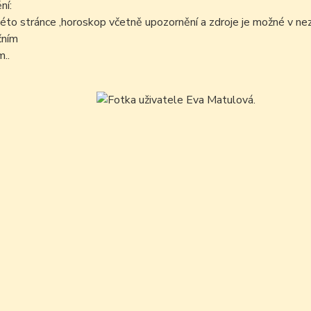
ní:
éto stránce ,horoskop včetně upozornění a zdroje je možné v n
čním
..