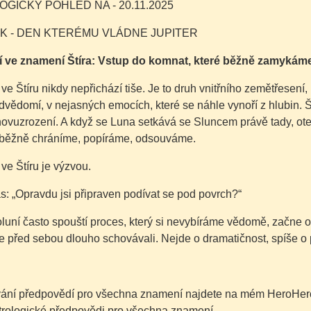
GICKÝ POHLED NA - 20.11.2025
K - DEN KTERÉMU VLÁDNE JUPITER
 ve znamení Štíra: Vstup do komnat, které běžně zamykáme
ve Štíru nikdy nepřichází tiše. Je to druh vnitřního zemětřesení,
odvědomí, v nejasných emocích, které se náhle vynoří z hlubin. Š
novuzrození. A když se Luna setkává se Sluncem právě tady, otev
i běžně chráníme, popíráme, odsouváme.
ve Štíru je výzvou.
s: „Opravdu jsi připraven podívat se pod povrch?“
luní často spouští proces, který si nevybíráme vědomě, začne 
e před sebou dlouho schovávali. Nejde o dramatičnost, spíše o
ání předpovědí pro všechna znamení najdete na mém HeroHero 
trologické předpovědi pro všechna znamení.