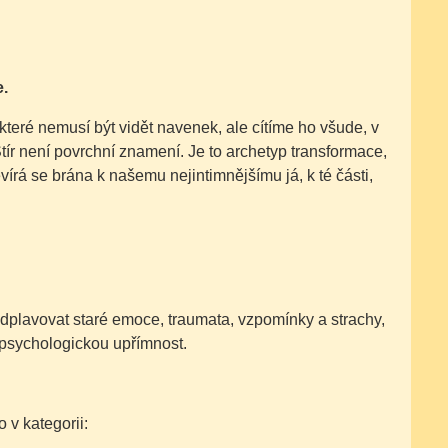
.
 které nemusí být vidět navenek, ale cítíme ho všude, v
tír není povrchní znamení. Je to archetyp transformace,
írá se brána k našemu nejintimnějšímu já, k té části,
odplavovat staré emoce, traumata, vzpomínky a strachy,
 psychologickou upřímnost.
v kategorii: