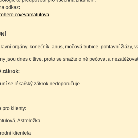
na odkaz:
erohero.co/evamatulova
NÍ
lavní orgány, konečník, anus, močová trubice, pohlavní žlázy, va
ny jsou dnes citlivé, proto se snažte o ně pečovat a nezatěžovat
 zákrok:
uní se lékařský zákrok nedoporučuje.
 pro klienty:
tulová, Astroložka
rodní klientela