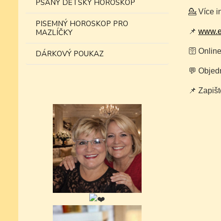
PSANÝ DĚTSKÝ HOROSKOP
💁 Více 
PISEMNÝ HOROSKOP PRO
📌
www.e
MAZLÍČKY
🛜 Onlin
DÁRKOVÝ POUKAZ
💬 Objed
📌 Zapišt