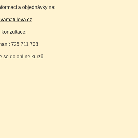
informací a objednávky na:
vamatulova.cz
e konzultace:
naní: 725 711 703
e se do online kurzů