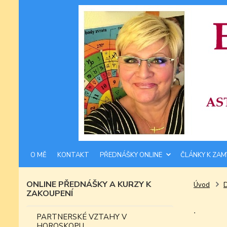
O MĚ
KONTAKT
PŘEDNÁŠKY ONLINE
ČLÁNKY K ZAM
ONLINE PŘEDNÁŠKY A KURZY K
Úvod
ZAKOUPENÍ
.
PARTNERSKÉ VZTAHY V
HOROSKOPU