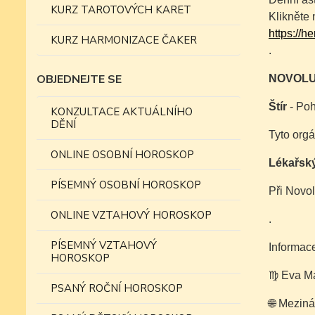
KURZ TAROTOVÝCH KARET
Klikněte 
https://h
KURZ HARMONIZACE ČAKER
.
OBJEDNEJTE SE
NOVOLU
Štír
- Poh
KONZULTACE AKTUÁLNÍHO
DĚNÍ
Tyto orgá
ONLINE OSOBNÍ HOROSKOP
Lékařský
PÍSEMNÝ OSOBNÍ HOROSKOP
Při Novol
ONLINE VZTAHOVÝ HOROSKOP
.
PÍSEMNÝ VZTAHOVÝ
Informace
HOROSKOP
♍️ Eva Ma
PSANÝ ROČNÍ HOROSKOP
🌐 Meziná