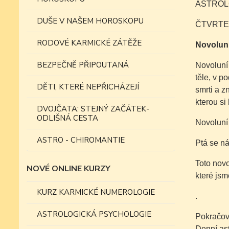
ASTROLO
DUŠE V NAŠEM HOROSKOPU
ČTVRTE
RODOVÉ KARMICKÉ ZÁTĚŽE
Novoluní
BEZPEČNĚ PŘIPOUTANÁ
Novoluní 
těle, v p
DĚTI, KTERÉ NEPŘICHÁZEJÍ
smrti a z
kterou s
DVOJČATA: STEJNÝ ZAČÁTEK-
ODLIŠNÁ CESTA
Novoluní 
ASTRO - CHIROMANTIE
Ptá se ná
Toto novo
NOVÉ ONLINE KURZY
které jsm
KURZ KARMICKÉ NUMEROLOGIE
.
ASTROLOGICKÁ PSYCHOLOGIE
Pokračov
Denní as